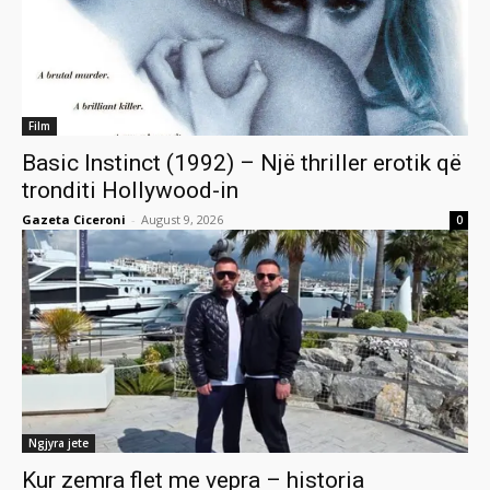
Film
Basic Instinct (1992) – Një thriller erotik që
tronditi Hollywood-in
Gazeta Ciceroni
-
August 9, 2026
0
Ngjyra jete
Kur zemra flet me vepra – historia