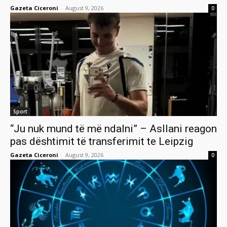
Gazeta Ciceroni
-
August 9, 2026
0
Sport
“Ju nuk mund të më ndalni” – Asllani reagon
pas dështimit të transferimit te Leipzig
Gazeta Ciceroni
-
August 9, 2026
0