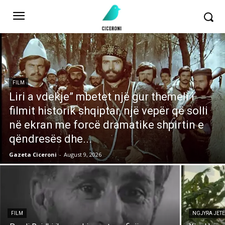
FILM
Liri a vdekje” mbetet një gur themeli i
filmit historik shqiptar, një vepër që solli
në ekran me forcë dramatike shpirtin e
qëndresës dhe...
Gazeta Ciceroni
-
August 9, 2026
FILM
NGJYRA JET