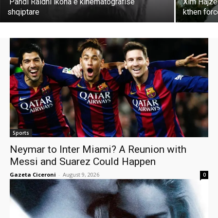
Pandi Raidhi ikona e kinematografisë
Xim Hajzer
shqiptare
kthen for
Sports
Neymar to Inter Miami? A Reunion with
Messi and Suarez Could Happen
Gazeta Ciceroni
-
August 9, 2026
0