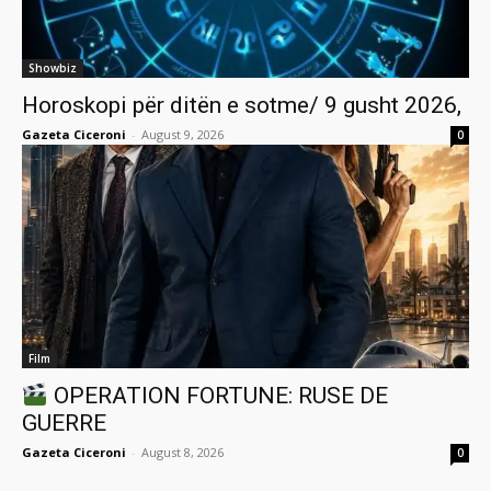
Showbiz
Horoskopi për ditën e sotme/ 9 gusht 2026,
Gazeta Ciceroni
-
August 9, 2026
0
Film
OPERATION FORTUNE: RUSE DE
GUERRE
Gazeta Ciceroni
-
August 8, 2026
0