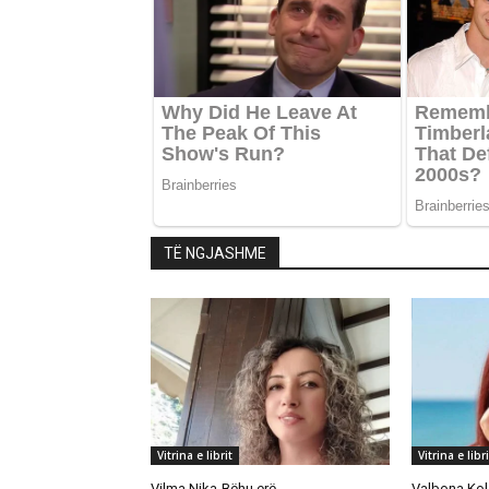
TË NGJASHME
Vitrina e librit
Vitrina e libri
Vilma Nika-Bëhu erë…
Valbona Kol