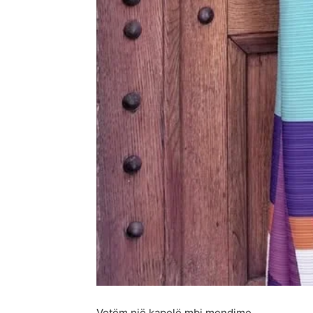
Vetëm një kapelë mbi mendime