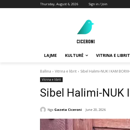
Thursday, August 6, 2026
Sign in / Join
LAJME
KULTURË
VITRINA E LIBRIT
Ballina
Vitrina e librit
Sibel Halimi-NUK I KAM BORX
Vitrina e librit
Sibel Halimi-NU
Nga
Gazeta Ciceroni
June 20, 2026