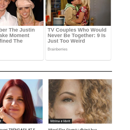
t
Vitrina e librit
averi-TRËNDAFILAT E
Migel Flor-Gjumë i dhënë hua..