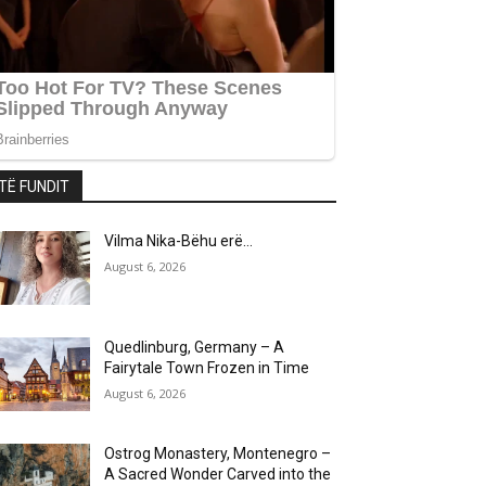
TË FUNDIT
Vilma Nika-Bëhu erë…
August 6, 2026
Quedlinburg, Germany – A
Fairytale Town Frozen in Time
August 6, 2026
Ostrog Monastery, Montenegro –
A Sacred Wonder Carved into the