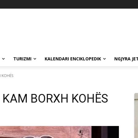
TURIZMI
KALENDARI ENCIKLOPEDIK
NGJYRA JE
H KOHËS
K I KAM BORXH KOHËS