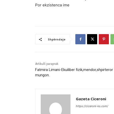
Por ekzistenca ime
Shpërndaje
Artikulli paraprak
Fatmira Limani-Ekuiliber fizik,mendor,shpirteror
mungon.
Gazeta Ciceroni
https://ciceroni-ks.com/