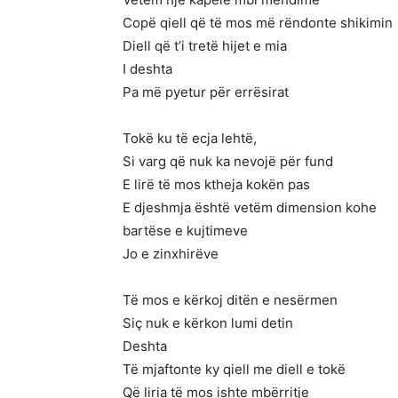
Copë qiell që të mos më rëndonte shikimin
Diell që t’i tretë hijet e mia
I deshta
Pa më pyetur për errësirat
Tokë ku të ecja lehtë,
Si varg që nuk ka nevojë për fund
E lirë të mos ktheja kokën pas
E djeshmja është vetëm dimension kohe
bartëse e kujtimeve
Jo e zinxhirëve
Të mos e kërkoj ditën e nesërmen
Siç nuk e kërkon lumi detin
Deshta
Të mjaftonte ky qiell me diell e tokë
Që liria të mos ishte mbërritje