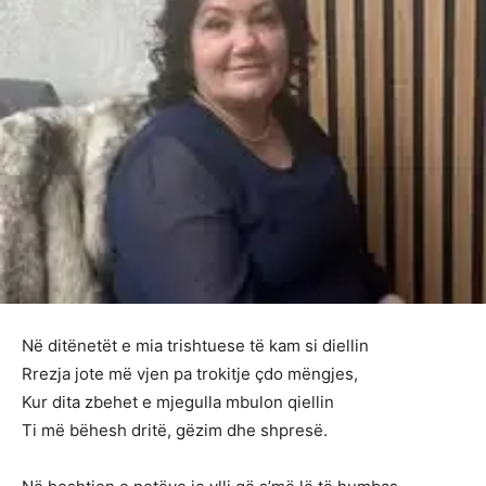
Në ditënetët e mia trishtuese të kam si diellin
Rrezja jote më vjen pa trokitje çdo mëngjes,
Kur dita zbehet e mjegulla mbulon qiellin
Ti më bëhesh dritë, gëzim dhe shpresë.