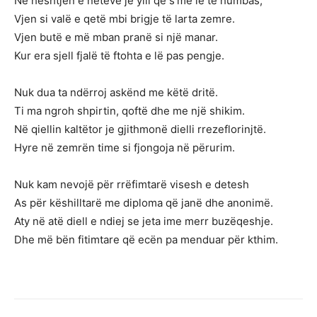
Në heshtjen e netëve je ylli që s’më lë të humbas,
Vjen si valë e qetë mbi brigje të larta zemre.
Vjen butë e më mban pranë si një manar.
Kur era sjell fjalë të ftohta e lë pas pengje.
Nuk dua ta ndërroj askënd me këtë dritë.
Ti ma ngroh shpirtin, qoftë dhe me një shikim.
Në qiellin kaltëtor je gjithmonë dielli rrezeflorinjtë.
Hyre në zemrën time si fjongoja në përurim.
Nuk kam nevojë për rrëfimtarë visesh e detesh
As për këshilltarë me diploma që janë dhe anonimë.
Aty në atë diell e ndiej se jeta ime merr buzëqeshje.
Dhe më bën fitimtare që ecën pa menduar për kthim.