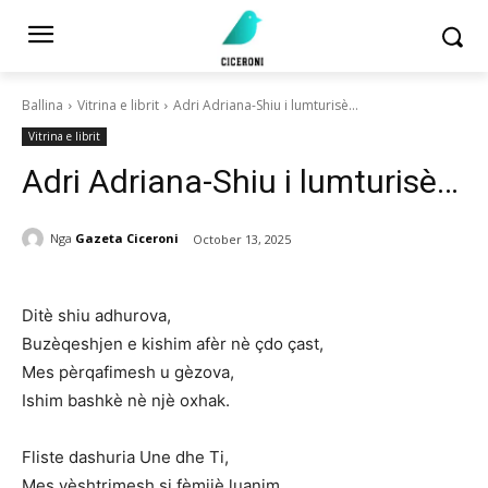
Ballina
Vitrina e librit
Adri Adriana-Shiu i lumturisè...
Vitrina e librit
Adri Adriana-Shiu i lumturisè…
Nga
Gazeta Ciceroni
October 13, 2025
Ditè shiu adhurova,
Buzèqeshjen e kishim afèr nè çdo çast,
Mes pèrqafimesh u gèzova,
Ishim bashkè nè njè oxhak.
Fliste dashuria Une dhe Ti,
Mes vèshtrimesh si fèmijè luanim,