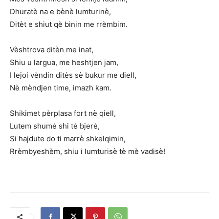
Dhuratè na e bènè lumturinè,
Ditèt e shiut qè binin me rrèmbim.
Vèshtrova ditèn me inat,
Shiu u largua, me heshtjen jam,
I lejoi vèndin ditès sè bukur me diell,
Nè mèndjen time, imazh kam.
Shikimet pèrplasa fort nè qiell,
Lutem shumè shi tè bjerè,
Si hajdute do ti marrè shkelqimin,
Rrèmbyeshèm, shiu i lumturisè tè mè vadisè!