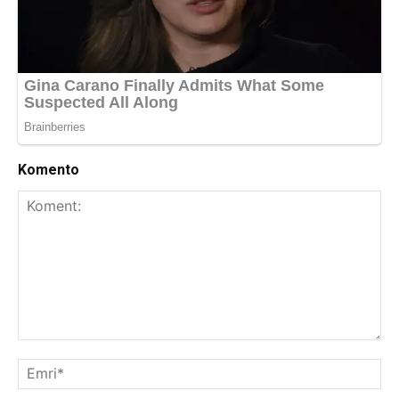
Komento
Koment:
Emr