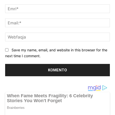
Koment:
Emr
Ema
We
Save my name, email, and website in this browser for the
next time I comment.