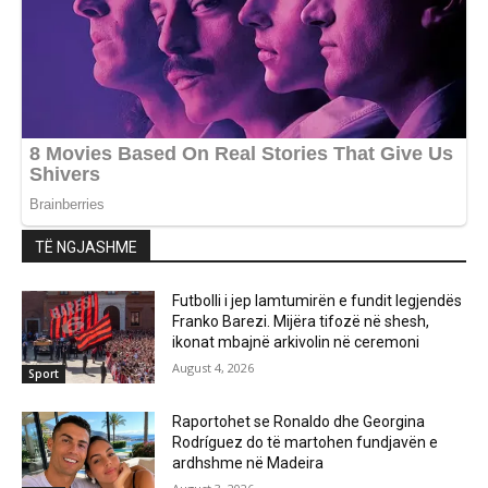
TË NGJASHME
Futbolli i jep lamtumirën e fundit legjendës
Franko Barezi. Mijëra tifozë në shesh,
ikonat mbajnë arkivolin në ceremoni
August 4, 2026
Sport
Raportohet se Ronaldo dhe Georgina
Rodríguez do të martohen fundjavën e
ardhshme në Madeira