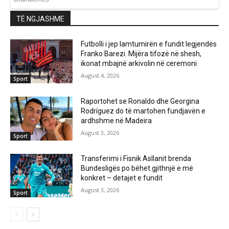
TË NGJASHME
Futbolli i jep lamtumirën e fundit legjendës
Franko Barezi. Mijëra tifozë në shesh,
ikonat mbajnë arkivolin në ceremoni
August 4, 2026
Sport
Raportohet se Ronaldo dhe Georgina
Rodríguez do të martohen fundjavën e
ardhshme në Madeira
August 3, 2026
Sport
Transferimi i Fisnik Asllanit brenda
Bundesligës po bëhet gjithnjë e më
konkret – detajet e fundit
August 3, 2026
Sport