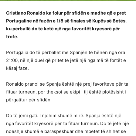
Cristiano Ronaldo ka folur për sfidën e madhe që e pret
Portugalinë në fazën e 1/8 së finales së Kupës së Botës,
ku përballë do të ketë një nga favoritët kryesorë për
trofe.
Portugalia do të përballet me Spanjën të hënën nga ora
21:00, në një duel që pritet të jetë një nga më të fortët e
kësaj faze.
Ronaldo pranoi se Spanja është një prej favoriteve për ta
fituar turneun, por theksoi se ekipi i tij është plotësisht i
përgatitur për sfidën.
Do të jemi gati. I njohim shumë mirë. Spanja është një
nga favoritët kryesorë për ta fituar turneun. Do të jetë një
ndeshje shumë e baraspeshuar dhe mbetet të shihet se