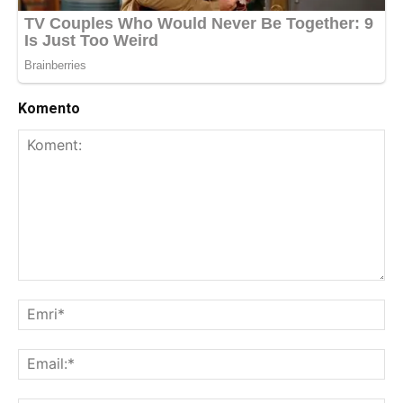
Komento
Koment:
Emr
Ema