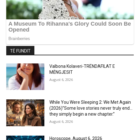
TË FUNDIT
Valbona Kolaveri-TRËNDAFILAT E
MĒNGJESIT
August 6, 2026
While You Were Sleeping 2: We Met Again
(2026)”Some love stories never truly end…
they simply begin a new chapter.”
August 6, 2026
Horoscope, August 6, 2026