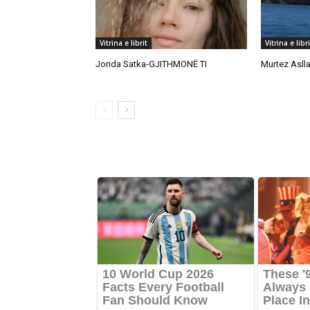
Vitrina e librit
Vitrina e libri
Jorida Satka-GJITHMONË TI
Murtez Asll