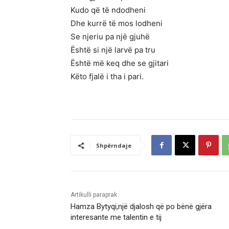
Kudo që të ndodheni
Dhe kurrë të mos lodheni
Se njeriu pa një gjuhë
Është si një larvë pa tru
Është më keq dhe se gjitari
Këto fjalë i tha i pari.
Shpërndaje
Artikulli paraprak
Hamza Bytyqi,një djalosh që po bënë gjëra
interesante me talentin e tij