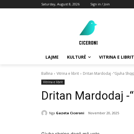
Saturday, August 8, 2026
Sign in / Join
LAJME
KULTURË
VITRINA E LIBRIT
Ballina
Vitrina e librit
Dritan Mardodaj -"Gjuha Shqi
Vitrina e librit
Dritan Mardodaj -
Nga
Gazeta Ciceroni
November 20, 2025
Gjuha shqipe degë më vete