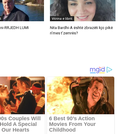
t
Vitrina e librit
ani-RRJEDH LUMI
Nita Bardhi-A është zbrazëti kjo pikë
n’mes t’zemrës?