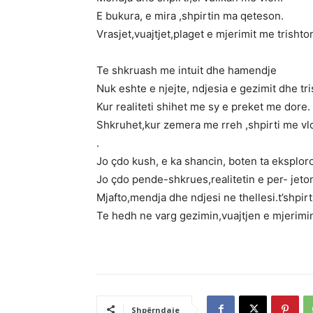
E bukura, e mira ,shpirtin ma qeteson.
Vrasjet,vuajtjet,plaget e mjerimit me trishto
Te shkruash me intuit dhe hamendje
Nuk eshte e njejte, ndjesia e gezimit dhe tri
Kur realiteti shihet me sy e preket me dore.
Shkruhet,kur zemera me rreh ,shpirti me vl
.
Jo çdo kush, e ka shancin, boten ta eksploro
Jo çdo pende-shkrues,realitetin e per- jeto
Mjafto,mendja dhe ndjesi ne thellesi.t’shpirti
Te hedh ne varg gezimin,vuajtjen e mjerimi
Shpërndaje