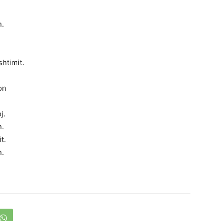
n.
shtimit.
on
j.
n.
t.
n.