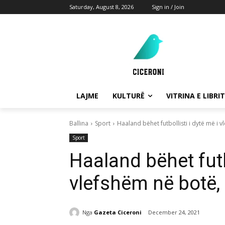
Saturday, August 8, 2026
Sign in / Join
LAJME
KULTURË
VITRINA E LIBRIT
Ballina
Sport
Haaland bëhet futbollisti i dytë më i 
Sport
Haaland bëhet futbo
vlefshëm në botë,
Nga
Gazeta Ciceroni
December 24, 2021