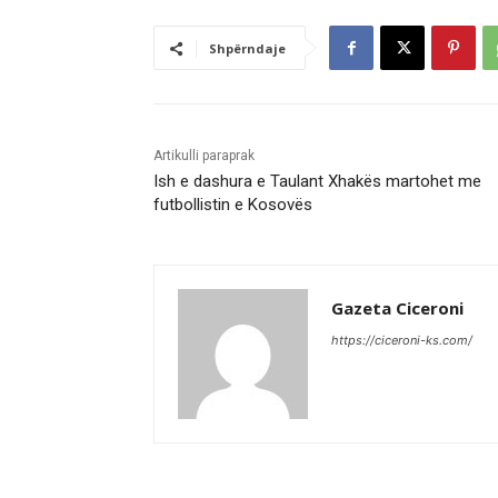
Shpërndaje
Artikulli paraprak
Ish e dashura e Taulant Xhakës martohet me
futbollistin e Kosovës
Gazeta Ciceroni
https://ciceroni-ks.com/