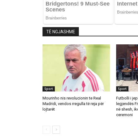
TË NGJASHME
Sport
Sport
Mourinho nis revolucionin te Real
Futbolli i je
Madridi, vendos rregulla të reja për
legjendës Fr
lojtarët
në shesh, ik
ceremoni