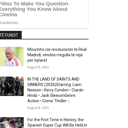
TË FUNDIT
Mourinho nis revolucionin te Real
Madridi, vendos rregulla të reja
për lojtarët
August 8, 2026
IN THE LAND OF SAINTS AND
SINNERS (2026)Starring: Liam
Neeson • Kerry Condon • Ciarán
Hinds • Jack GleesonGenre:
Action • Crime Thriller •...
August 8, 2026
For the First Time in History, the
Spanish Super Cup Will Be Held in