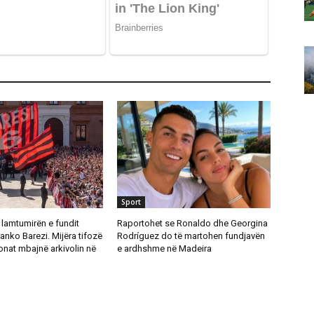
Sport
p lamtumirën e fundit
Raportohet se Ronaldo dhe Georgina
anko Barezi. Mijëra tifozë
Rodríguez do të martohen fundjavën
onat mbajnë arkivolin në
e ardhshme në Madeira