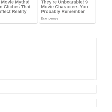
Emri*
Email:*