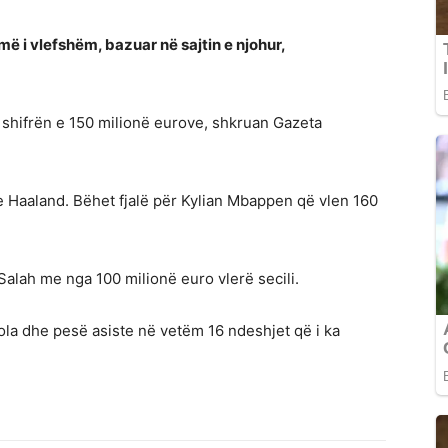
 më i vlefshëm, bazuar në sajtin e njohur,
 shifrën e 150 milionë eurove, shkruan Gazeta
e Haaland. Bëhet fjalë për Kylian Mbappen që vlen 160
alah me nga 100 milionë euro vlerë secili.
gola dhe pesë asiste në vetëm 16 ndeshjet që i ka