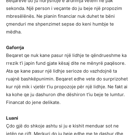
Beqareve do ju ndryshoje e ardhmja vetëm ne pak
sekonda. Një person i veçante do ju beje një propozim
mbresëlënës. Ne planin financiar nuk duhet te bëni
çmenduri me shpenzimet sepse do keni humbje te
mëdha.
Gaforrja
Beqaret qe nuk kane pasur një lidhje te qëndrueshme ka
rrezik t’i japin fund gjate kësaj dite ne mënyrë paqësore.
Ata qe kane pasur një lidhje serioze do vazhdojnë ta
ruajnë bashkëpunimin. Beqaret edhe vete do surprizohet
kur një mik i vjetër t’iu propozoje për një lidhje. Ne fakt ai
ka kohe qe ju dashuron dhe dëshiron t’iu beje te lumtur.
Financat do jene delikate.
Luani
Çdo gjë do shkoje ashtu si ju e kishit menduar sot ne
jetën ne çift. Merkuri do ju beje edhe me te dashur dhe