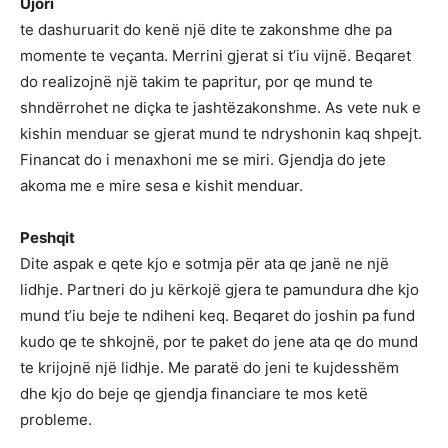
Ujori
te dashuruarit do kenë një dite te zakonshme dhe pa
momente te veçanta. Merrini gjerat si t’iu vijnë. Beqaret
do realizojnë një takim te papritur, por qe mund te
shndërrohet ne diçka te jashtëzakonshme. As vete nuk e
kishin menduar se gjerat mund te ndryshonin kaq shpejt.
Financat do i menaxhoni me se miri. Gjendja do jete
akoma me e mire sesa e kishit menduar.
Peshqit
Dite aspak e qete kjo e sotmja për ata qe janë ne një
lidhje. Partneri do ju kërkojë gjera te pamundura dhe kjo
mund t’iu beje te ndiheni keq. Beqaret do joshin pa fund
kudo qe te shkojnë, por te paket do jene ata qe do mund
te krijojnë një lidhje. Me paratë do jeni te kujdesshëm
dhe kjo do beje qe gjendja financiare te mos ketë
probleme.