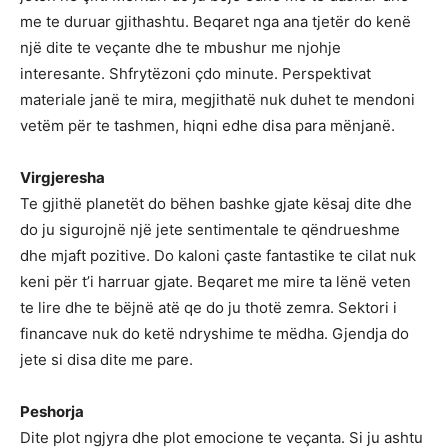
me te duruar gjithashtu. Beqaret nga ana tjetër do kenë
një dite te veçante dhe te mbushur me njohje
interesante. Shfrytëzoni çdo minute. Perspektivat
materiale janë te mira, megjithatë nuk duhet te mendoni
vetëm për te tashmen, hiqni edhe disa para mënjanë.
Virgjeresha
Te gjithë planetët do bëhen bashke gjate kësaj dite dhe
do ju sigurojnë një jete sentimentale te qëndrueshme
dhe mjaft pozitive. Do kaloni çaste fantastike te cilat nuk
keni për t’i harruar gjate. Beqaret me mire ta lënë veten
te lire dhe te bëjnë atë qe do ju thotë zemra. Sektori i
financave nuk do ketë ndryshime te mëdha. Gjendja do
jete si disa dite me pare.
Peshorja
Dite plot ngjyra dhe plot emocione te veçanta. Si ju ashtu