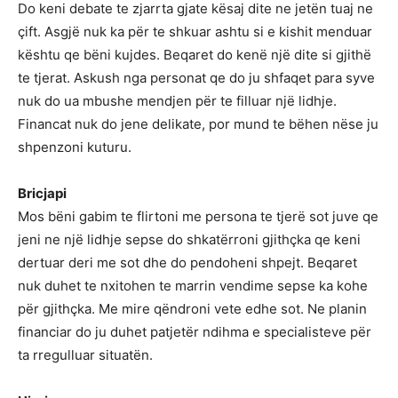
Do keni debate te zjarrta gjate kësaj dite ne jetën tuaj ne
çift. Asgjë nuk ka për te shkuar ashtu si e kishit menduar
kështu qe bëni kujdes. Beqaret do kenë një dite si gjithë
te tjerat. Askush nga personat qe do ju shfaqet para syve
nuk do ua mbushe mendjen për te filluar një lidhje.
Financat nuk do jene delikate, por mund te bëhen nëse ju
shpenzoni kuturu.
Bricjapi
Mos bëni gabim te flirtoni me persona te tjerë sot juve qe
jeni ne një lidhje sepse do shkatërroni gjithçka qe keni
dertuar deri me sot dhe do pendoheni shpejt. Beqaret
nuk duhet te nxitohen te marrin vendime sepse ka kohe
për gjithçka. Me mire qëndroni vete edhe sot. Ne planin
financiar do ju duhet patjetër ndihma e specialisteve për
ta rregulluar situatën.