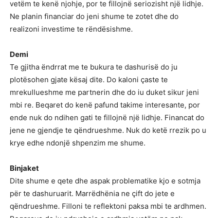
vetëm te kenë njohje, por te fillojnë seriozisht një lidhje.
Ne planin financiar do jeni shume te zotet dhe do
realizoni investime te rëndësishme.
Demi
Te gjitha ëndrrat me te bukura te dashurisë do ju
plotësohen gjate kësaj dite. Do kaloni çaste te
mrekullueshme me partnerin dhe do iu duket sikur jeni
mbi re. Beqaret do kenë pafund takime interesante, por
ende nuk do ndihen gati te fillojnë një lidhje. Financat do
jene ne gjendje te qëndrueshme. Nuk do ketë rrezik po u
krye edhe ndonjë shpenzim me shume.
Binjaket
Dite shume e qete dhe aspak problematike kjo e sotmja
për te dashuruarit. Marrëdhënia ne çift do jete e
qëndrueshme. Filloni te reflektoni paksa mbi te ardhmen.