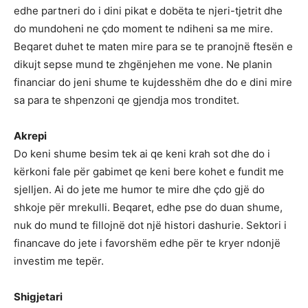
edhe partneri do i dini pikat e dobëta te njeri-tjetrit dhe
do mundoheni ne çdo moment te ndiheni sa me mire.
Beqaret duhet te maten mire para se te pranojnë ftesën e
dikujt sepse mund te zhgënjehen me vone. Ne planin
financiar do jeni shume te kujdesshëm dhe do e dini mire
sa para te shpenzoni qe gjendja mos tronditet.
Akrepi
Do keni shume besim tek ai qe keni krah sot dhe do i
kërkoni fale për gabimet qe keni bere kohet e fundit me
sjelljen. Ai do jete me humor te mire dhe çdo gjë do
shkoje për mrekulli. Beqaret, edhe pse do duan shume,
nuk do mund te fillojnë dot një histori dashurie. Sektori i
financave do jete i favorshëm edhe për te kryer ndonjë
investim me tepër.
Shigjetari