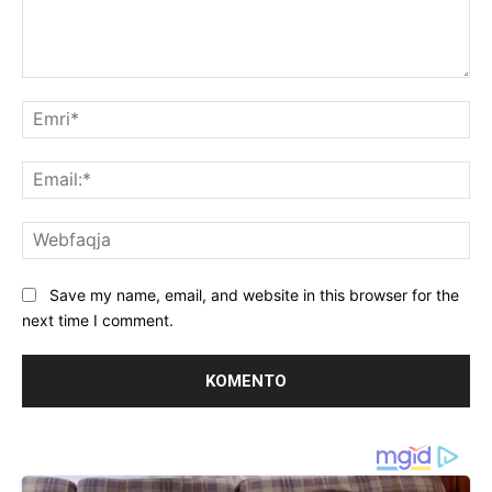
Koment:
Emr
Ema
We
Save my name, email, and website in this browser for the
next time I comment.