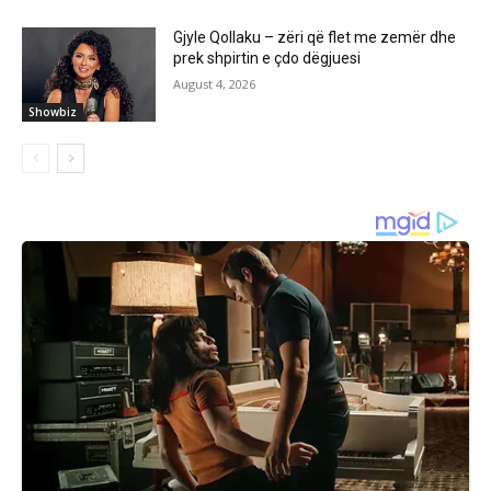
Gjyle Qollaku – zëri që flet me zemër dhe
prek shpirtin e çdo dëgjuesi
August 4, 2026
Showbiz