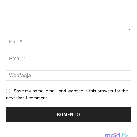
Koment:
Emr
Ema
We
Save my name, email, and website in this browser for the
next time I comment.