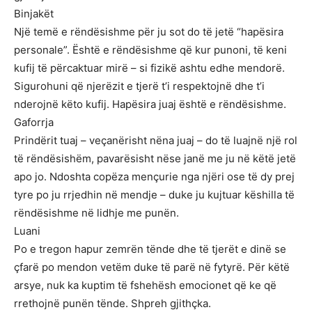
Binjakët
Një temë e rëndësishme për ju sot do të jetë “hapësira
personale”. Është e rëndësishme që kur punoni, të keni
kufij të përcaktuar mirë – si fizikë ashtu edhe mendorë.
Sigurohuni që njerëzit e tjerë t’i respektojnë dhe t’i
nderojnë këto kufij. Hapësira juaj është e rëndësishme.
Gaforrja
Prindërit tuaj – veçanërisht nëna juaj – do të luajnë një rol
të rëndësishëm, pavarësisht nëse janë me ju në këtë jetë
apo jo. Ndoshta copëza mençurie nga njëri ose të dy prej
tyre po ju rrjedhin në mendje – duke ju kujtuar këshilla të
rëndësishme në lidhje me punën.
Luani
Po e tregon hapur zemrën tënde dhe të tjerët e dinë se
çfarë po mendon vetëm duke të parë në fytyrë. Për këtë
arsye, nuk ka kuptim të fshehësh emocionet që ke që
rrethojnë punën tënde. Shpreh gjithçka.