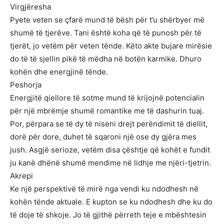
Virgjëresha
Pyete veten se çfarë mund të bësh për t’u shërbyer më
shumë të tjerëve. Tani është koha që të punosh për të
tjerët, jo vetëm për veten tënde. Këto akte bujare mirësie
do të të sjellin pikë të mëdha në botën karmike. Dhuro
kohën dhe energjinë tënde.
Peshorja
Energjitë qiellore të sotme mund të krijojnë potencialin
për një mbrëmje shumë romantike me të dashurin tuaj.
Por, përpara se të dy të niseni drejt perëndimit të diellit,
dorë për dore, duhet të sqaroni një ose dy gjëra mes
jush. Asgjë serioze, vetëm disa çështje që kohët e fundit
ju kanë dhënë shumë mendime në lidhje me njëri-tjetrin.
Akrepi
Ke një perspektivë të mirë nga vendi ku ndodhesh në
kohën tënde aktuale. E kupton se ku ndodhesh dhe ku do
të doje të shkoje. Jo të gjithë përreth teje e mbështesin