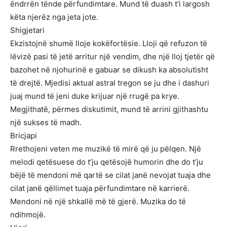
ëndrrën tënde përfundimtare. Mund të duash t’i largosh
këta njerëz nga jeta jote.
Shigjetari
Ekzistojnë shumë lloje kokëfortësie. Lloji që refuzon të
lëvizë pasi të jetë arritur një vendim, dhe një lloj tjetër që
bazohet në njohurinë e gabuar se dikush ka absolutisht
të drejtë. Mjedisi aktual astral tregon se ju dhe i dashuri
juaj mund të jeni duke krijuar një rrugë pa krye.
Megjithatë, përmes diskutimit, mund të arrini gjithashtu
një sukses të madh.
Bricjapi
Rrethojeni veten me muzikë të mirë që ju pëlqen. Një
melodi qetësuese do t’ju qetësojë humorin dhe do t’ju
bëjë të mendoni më qartë se cilat janë nevojat tuaja dhe
cilat janë qëllimet tuaja përfundimtare në karrierë.
Mendoni në një shkallë më të gjerë. Muzika do të
ndihmojë.