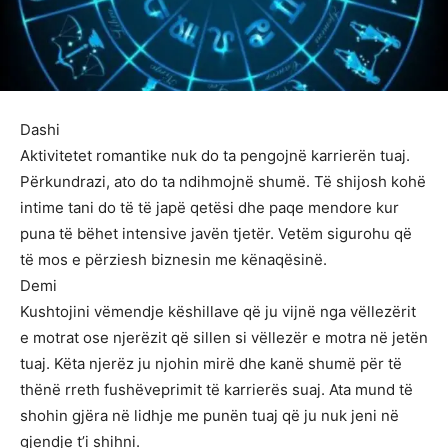
Dashi
Aktivitetet romantike nuk do ta pengojnë karrierën tuaj.
Përkundrazi, ato do ta ndihmojnë shumë. Të shijosh kohë
intime tani do të të japë qetësi dhe paqe mendore kur
puna të bëhet intensive javën tjetër. Vetëm sigurohu që
të mos e përziesh biznesin me kënaqësinë.
Demi
Kushtojini vëmendje këshillave që ju vijnë nga vëllezërit
e motrat ose njerëzit që sillen si vëllezër e motra në jetën
tuaj. Këta njerëz ju njohin mirë dhe kanë shumë për të
thënë rreth fushëveprimit të karrierës suaj. Ata mund të
shohin gjëra në lidhje me punën tuaj që ju nuk jeni në
gjendje t’i shihni.