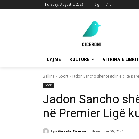
Thursday, August 6, 2026
Sign in / Join
LAJME
KULTURË
VITRINA E LIBRIT
Ballina
Sport
Jadon Sancho shënoi golin e tij të par
Sport
Jadon Sancho shëno
në Premier Ligë k
Nga
Gazeta Ciceroni
November 28, 2021