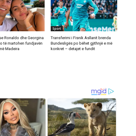
Sport
se Ronaldo dhe Georgina
Transferimi i Fisnik Asllanit brenda
o të martohen fundjavën
Bundesligës po bëhet gjithnjë e më
në Madeira
konkret – detajet e fundit