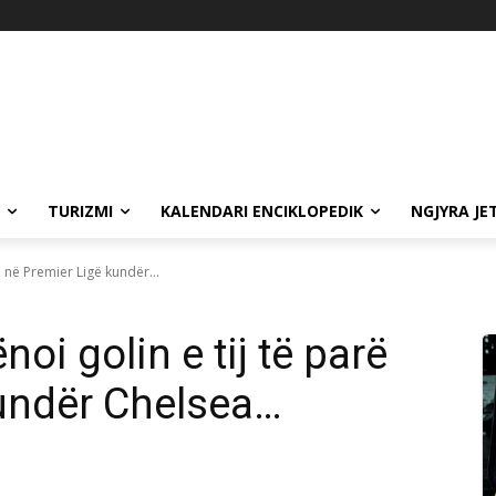
TURIZMI
KALENDARI ENCIKLOPEDIK
NGJYRA JE
ë në Premier Ligë kundër...
i golin e tij të parë
undër Chelsea…