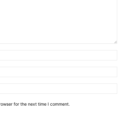
Emri*
Email:*
Webfaqja
rowser for the next time I comment.