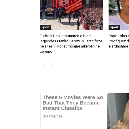
Sport
Sport
Futbolli i jep lamtumirën e fundit
Raportohet 
legjendës Franko Barezi. Mijëra tifozë
Rodríguez d
në shesh, ikonat mbajnë arkivolin në
e ardhshme 
ceremoni