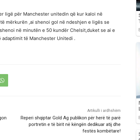
r ligë për Manchester unitedin që kur kaloi në
ë mërkurën ,ai shenoi gol në ndeshjen e ligës se
 shenoi në minutën e 50 kundër Chelsit,duket se ai e
 adaptimit të Manchester Unitedi .
Artikulli i ardhshëm
egon
Reperi shqiptar Gold Ag publikon për herë të parë
portretin e të birit në këngën dedikuar atij dhe
festës kombëtare!