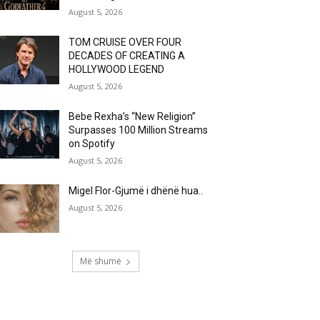
August 5, 2026
TOM CRUISE OVER FOUR
DECADES OF CREATING A
HOLLYWOOD LEGEND
August 5, 2026
Bebe Rexha’s “New Religion”
Surpasses 100 Million Streams
on Spotify
August 5, 2026
Migel Flor-Gjumë i dhënë hua..
August 5, 2026
Më shumë