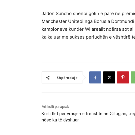
Jadon Sancho shënoi golin e parë ne premie
Manchester Unitedi nga Borusia Dortmundi t
kampioneve kundër Wilarealit ndërsa sot ai
ka kaluar me sukses periudhën e vështirë të
Shpërndaje
Artikulli paraprak
Kurti flet për vrasjen e trefishtë në Gjllogjan, tr
nëse ka të dyshuar