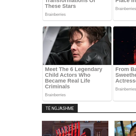
TË NGJASHME