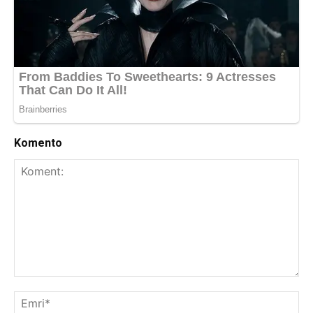
Komento
Koment:
Emr