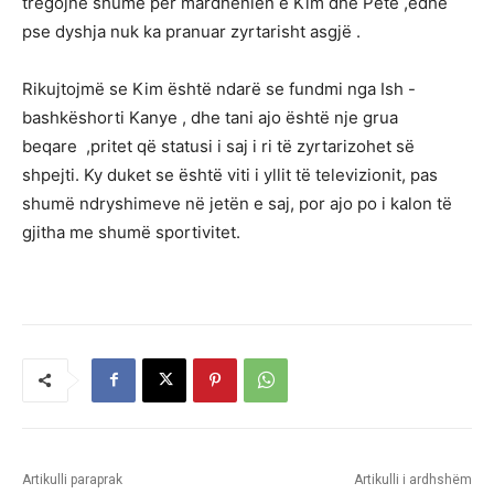
tregojnë shumë për mardhënien e Kim dhe Pete ,edhe
pse dyshja nuk ka pranuar zyrtarisht asgjë .
Rikujtojmë se Kim është ndarë se fundmi nga Ish -
bashkëshorti Kanye , dhe tani ajo është nje grua
beqare ,pritet që statusi i saj i ri të zyrtarizohet së
shpejti. Ky duket se është viti i yllit të televizionit, pas
shumë ndryshimeve në jetën e saj, por ajo po i kalon të
gjitha me shumë sportivitet.
Artikulli paraprak
Artikulli i ardhshëm