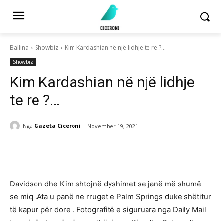
Ballina
Showbiz
Kim Kardashian në një lidhje te re ?…
Showbiz
Kim Kardashian në një lidhje
te re ?…
Nga
Gazeta Ciceroni
November 19, 2021
Davidson dhe Kim shtojnë dyshimet se janë më shumë
se miq .Ata u panë ne rruget e Palm Springs duke shëtitur
të kapur për dore . Fotografitë e siguruara nga Daily Mail