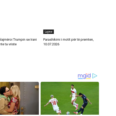
Lajme
alajmëroi Trumpin se Irani
Parashikimi i motit për të premten,
te ta vriste
10.07.2026