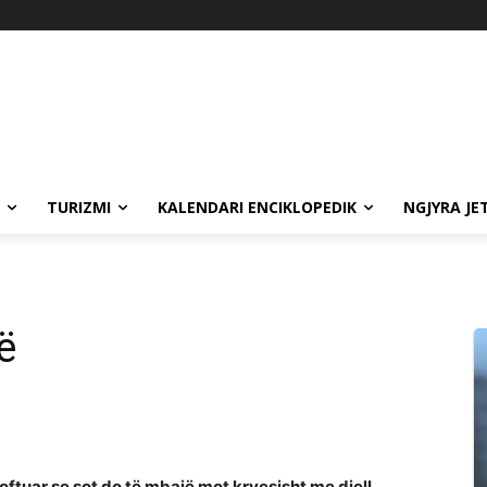
TURIZMI
KALENDARI ENCIKLOPEDIK
NGJYRA JE
ë
joftuar se sot do të mbajë mot kryesisht me diell.