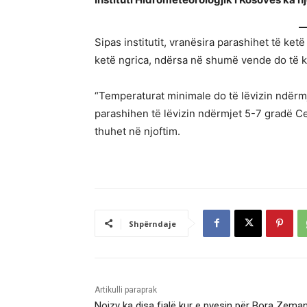
Sipas institutit, vranësira parashihet të ket
ketë ngrica, ndërsa në shumë vende do të k
“Temperaturat minimale do të lëvizin ndërmj
parashihen të lëvizin ndërmjet 5-7 gradë Cels
thuhet në njoftim.
Shpërndaje
Artikulli paraprak
Noizy ka disa fjalë kur e pyesin për Bora Zeman