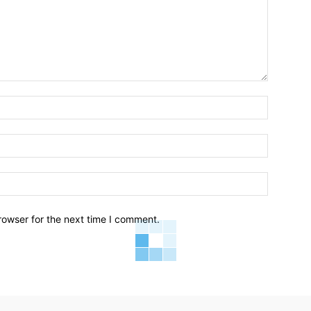
Emri*
Email:*
Webfaqja
rowser for the next time I comment.