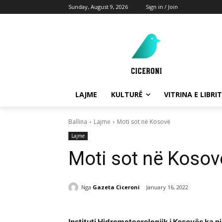
Sunday, August 9, 2026
Sign in / Join
LAJME
KULTURË
VITRINA E LIBRIT
Ballina
Lajme
Moti sot në Kosovë
Lajme
Moti sot në Kosov
Nga
Gazeta Ciceroni
January 16, 2022
Instituti Hidrometeorologjik i Kosovës ka n