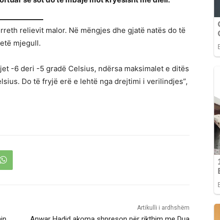
ë rreth relievit malor. Në mëngjes dhe gjatë natës do të
etë mjegull.
et -6 deri -5 gradë Celsius, ndërsa maksimalet e ditës
ius. Do të fryjë erë e lehtë nga drejtimi i verilindjes”,
Artikulli i ardhshëm
in
Anwar Hadid akoma shpreson për rikthim me Dua