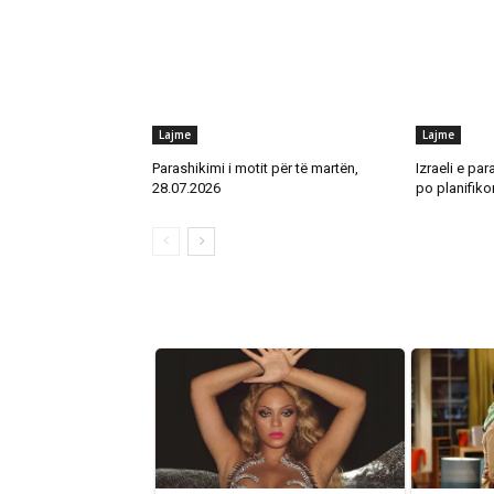
Lajme
Lajme
Parashikimi i motit për të martën,
Izraeli e par
28.07.2026
po planifikon