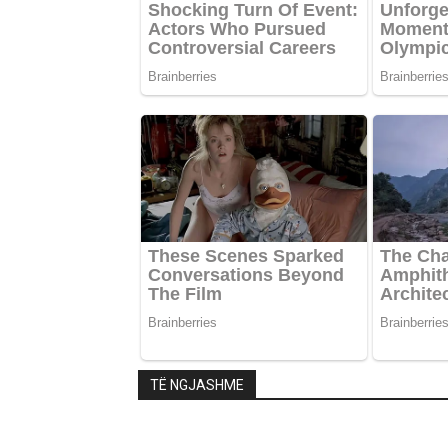
TË NGJASHME