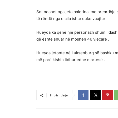
Sot ndahet nga jeta balerina me preardhje 
të rëndë nga e cila ishte duke vuajtur .
Hueyda ka qenë njê personazh shum i dashur
që është shuar në moshën 46 vjeçare .
Hueyda jetonte në Luksenburg së bashku me 
më parë kishin lidhur edhe martesë .
Shpërndaje