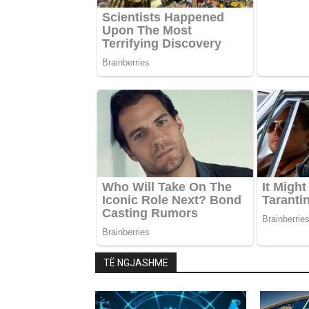
TË NGJASHME