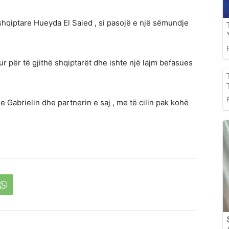
shqiptare Hueyda El Saied , si pasojë e një sëmundje
 për të gjithë shqiptarët dhe ishte një lajm befasues
Gabrielin dhe partnerin e saj , me të cilin pak kohë