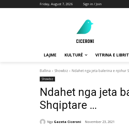
Friday, August 7, 2026
Sign in / Join
LAJME
KULTURË
VITRINA E LIBRIT
Ballina
Showbiz
Ndahet nga jeta balerina e njohur 
Showbiz
Ndahet nga jeta ba
Shqiptare …
Nga
Gazeta Ciceroni
November 23, 2021