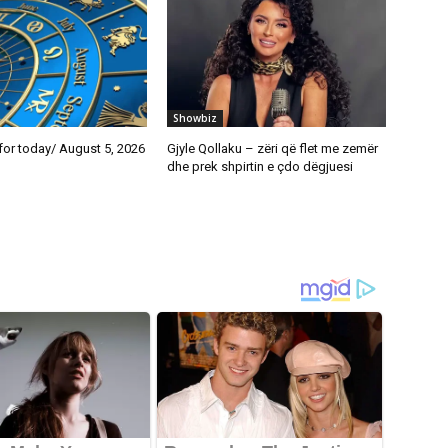
Showbiz
or today/ August 5, 2026
Gjyle Qollaku – zëri që flet me zemër
dhe prek shpirtin e çdo dëgjuesi