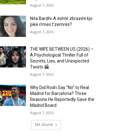
August 7, 2026
Nita Bardhi-A është zbrazëti kjo
pikë n’mes t’zemrës?
August 7, 2026
THE WIFE BETWEEN US (2026) –
A Psychological Thriller Full of
Secrets, Lies, and Unexpected
Twists
August 7, 2026
Why Did Rodri Say “No” to Real
Madrid for Barcelona? Three
Reasons He Reportedly Gave the
Madrid Board
August 7, 2026
Më shumë