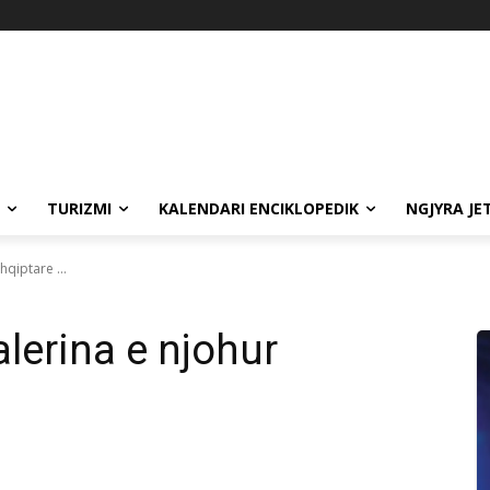
TURIZMI
KALENDARI ENCIKLOPEDIK
NGJYRA JE
Shqiptare …
lerina e njohur