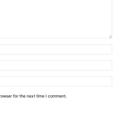
Emri*
Email:*
Webfaqja
rowser for the next time I comment.