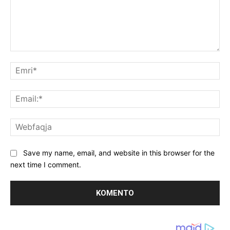
Koment:
Emr
Ema
We
Save my name, email, and website in this browser for the
next time I comment.