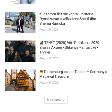
Kur zemra flet me vepra – historia
frymëzuese e vëllezërve Sherif dhe
Shema Ramuka
August 9, 2026
TENET (2020) Viti i Publikimit: 2020
Zhanri: Aksion • Shkencë-Fantastikë •
Thriller
August 9, 2026
Rothenburg ob der Tauber — Germany’s
Medieval Treasure
August 9, 2026
Më shumë