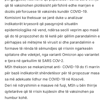
që të vaksinohen plotësisht përfshirë edhe marrjen e
dozës përforcuese të vaksinës kundër COVID-19.
Komisioni ka theksuar se janë duke u analizuar
indikatorët kryesorë që pasqyrojnë situatën
epidemiologjike në vend, ndërsa secili veprim apo masë
që do të propozohet do të ketë për qëllim parandalimin e
përhapjes së mëtejme të virusit si dhe parandalimin e
formave të rënda të sëmundjes që rrisnin ngarkesën
spitalore dhe vdekjet, nga varianti Omicron apo variantet
e tjera në qarkullim të SARS COV-2.
MSh thekson se mekanizmat anti- COVID-19 do t’i marrin
për bazë indikatorët shëndetësor për të propozuar masa
sa më adekuate lidhur me COVID-19 në Kosovë.
Deri në ndryshimin e masave në fuqi, MSh u bën thirrje
qytetarëve që të rrisin kujdesin dhe të vaksinohen pa
humbur kohë.