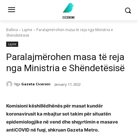
Ballina
Lajme
Paralajmërohen masa të reja nga Ministria e
Shëndetësisë
Lajme
Paralajmërohen masa të reja
nga Ministria e Shëndetësisë
Nga
Gazeta Ciceroni
January 17, 2022
Komisioni këshillëdhënës për masat kundër
koronavirusit ka mbajtur sot takim për situatën
epidemiologjike në vend dhe shqyrtimin e masave
antiCOVID në fuqi, shkruan Gazeta Metro.