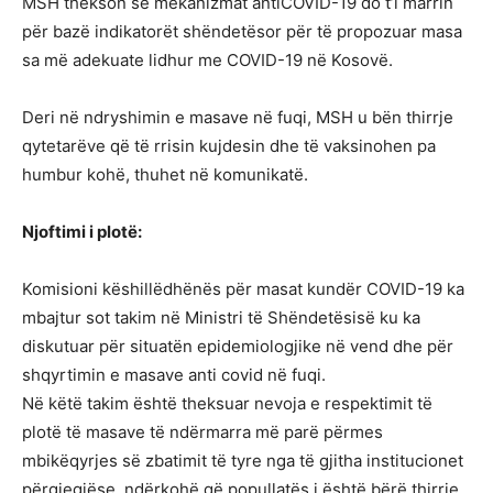
MSH thekson se mekanizmat antiCOVID-19 do t’i marrin
për bazë indikatorët shëndetësor për të propozuar masa
sa më adekuate lidhur me COVID-19 në Kosovë.
Deri në ndryshimin e masave në fuqi, MSH u bën thirrje
qytetarëve që të rrisin kujdesin dhe të vaksinohen pa
humbur kohë, thuhet në komunikatë.
Njoftimi i plotë:
Komisioni këshillëdhënës për masat kundër COVID-19 ka
mbajtur sot takim në Ministri të Shëndetësisë ku ka
diskutuar për situatën epidemiologjike në vend dhe për
shqyrtimin e masave anti covid në fuqi.
Në këtë takim është theksuar nevoja e respektimit të
plotë të masave të ndërmarra më parë përmes
mbikëqyrjes së zbatimit të tyre nga të gjitha institucionet
përgjegjëse, ndërkohë që popullatës i është bërë thirrje