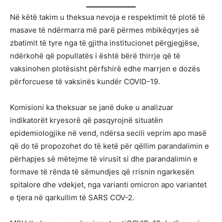
Në këtë takim u theksua nevoja e respektimit të plotë të
masave të ndërmarra më parë përmes mbikëqyrjes së
zbatimit të tyre nga të gjitha institucionet përgjegjëse,
ndërkohë që popullatës i është bërë thirrje që të
vaksinohen plotësisht përfshirë edhe marrjen e dozës
përforcuese të vaksinës kundër COVID-19.
Komisioni ka theksuar se janë duke u analizuar
indikatorët kryesorë që pasqyrojnë situatën
epidemiologjike në vend, ndërsa secili veprim apo masë
që do të propozohet do të ketë për qëllim parandalimin e
përhapjes së mëtejme të virusit si dhe parandalimin e
formave të rënda të sëmundjes që rrisnin ngarkesën
spitalore dhe vdekjet, nga varianti omicron apo variantet
e tjera në qarkullim të SARS COV-2.