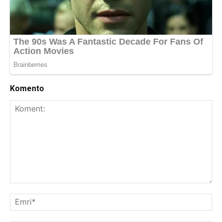
Komento
Koment:
Emr