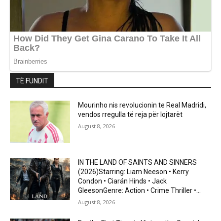
TË FUNDIT
Mourinho nis revolucionin te Real Madridi,
vendos rregulla të reja për lojtarët
August 8, 2026
IN THE LAND OF SAINTS AND SINNERS
(2026)Starring: Liam Neeson • Kerry
Condon • Ciarán Hinds • Jack
GleesonGenre: Action • Crime Thriller •...
August 8, 2026