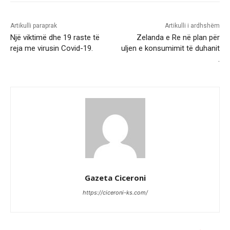
Artikulli paraprak
Artikulli i ardhshëm
Një viktimë dhe 19 raste të
Zelanda e Re në plan për
reja me virusin Covid-19.
uljen e konsumimit të duhanit
.
Gazeta Ciceroni
https://ciceroni-ks.com/