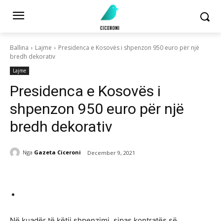
Ballina
Lajme
Presidenca e Kosovës i shpenzon 950 euro për një
bredh dekorativ
Lajme
Presidenca e Kosovës i
shpenzon 950 euro për një
bredh dekorativ
Nga
Gazeta Ciceroni
December 9, 2021
Në kuadër të këtij shpenzimi, sipas kontratës së