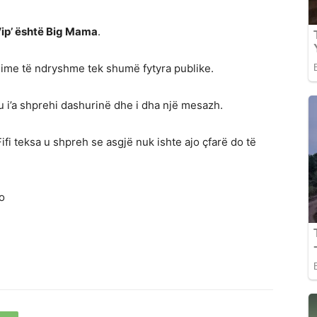
 Vip’ është Big Mama
.
agime të ndryshme tek shumë fytyra publike.
ku i’a shprehi dashurinë dhe i dha një mesazh.
Fifi teksa u shpreh se asgjë nuk ishte ajo çfarë do të
o