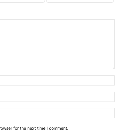
Emri*
Email:*
Webfaqja
rowser for the next time I comment.