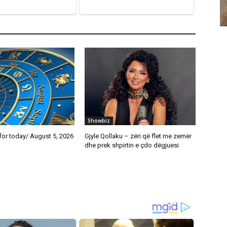
Showbiz
or today/ August 5, 2026
Gjyle Qollaku – zëri që flet me zemër
dhe prek shpirtin e çdo dëgjuesi