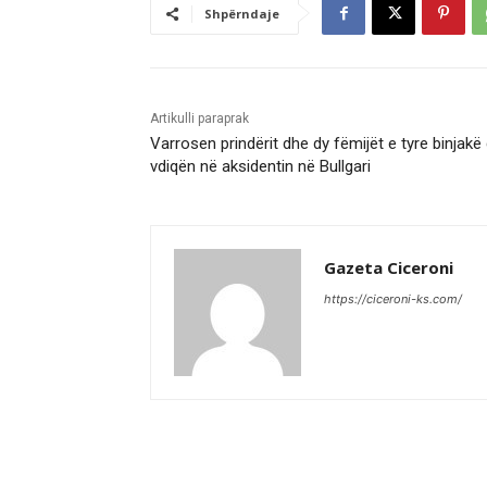
Shpërndaje
Artikulli paraprak
Varrosen prindërit dhe dy fëmijët e tyre binjakë
vdiqën në aksidentin në Bullgari
Gazeta Ciceroni
https://ciceroni-ks.com/