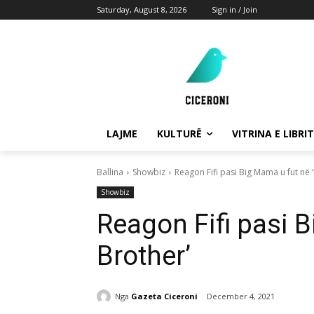
Saturday, August 8, 2026
Sign in / Join
LAJME
KULTURË
VITRINA E LIBRIT
Ballina
Showbiz
Reagon Fifi pasi Big Mama u fut në ‘
Showbiz
Reagon Fifi pasi B
Brother’
Nga
Gazeta Ciceroni
December 4, 2021