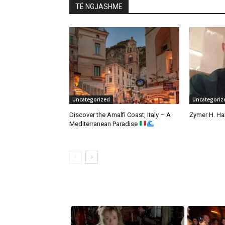
TË NGJASHME
Uncategorized
Uncategoriz
Discover the Amalfi Coast, Italy – A
Zymer H. Hali
Mediterranean Paradise