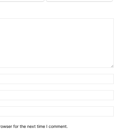
Emri*
Email:*
Webfaqja
rowser for the next time I comment.