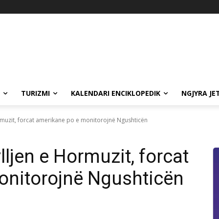
TURIZMI
KALENDARI ENCIKLOPEDIK
NGJYRA JE
uzit, forcat amerikane po e monitorojnë Ngushticën
jen e Hormuzit, forcat
onitorojnë Ngushticën