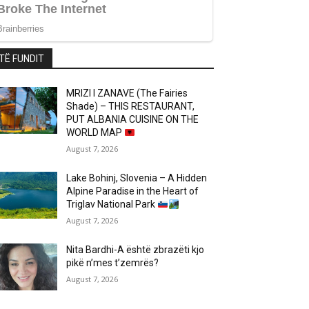
TË FUNDIT
MRIZI I ZANAVE (The Fairies
Shade) – THIS RESTAURANT,
PUT ALBANIA CUISINE ON THE
WORLD MAP
August 7, 2026
Lake Bohinj, Slovenia – A Hidden
Alpine Paradise in the Heart of
Triglav National Park
August 7, 2026
Nita Bardhi-A është zbrazëti kjo
pikë n’mes t’zemrës?
August 7, 2026