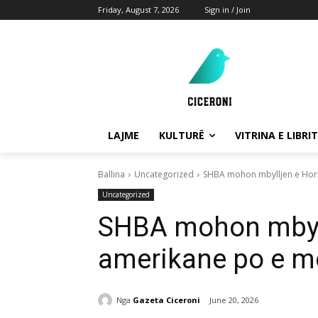
Friday, August 7, 2026
Sign in / Join
LAJME
KULTURË
VITRINA E LIBRIT
Ballina
Uncategorized
SHBA mohon mbylljen e Horm
Uncategorized
SHBA mohon mbyll
amerikane po e m
Nga
Gazeta Ciceroni
June 20, 2026