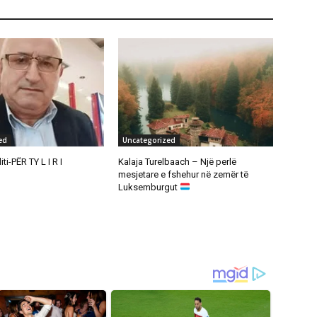
ed
Uncategorized
ti-PËR TY L I R I
Kalaja Turelbaach – Një perlë
mesjetare e fshehur në zemër të
Luksemburgut