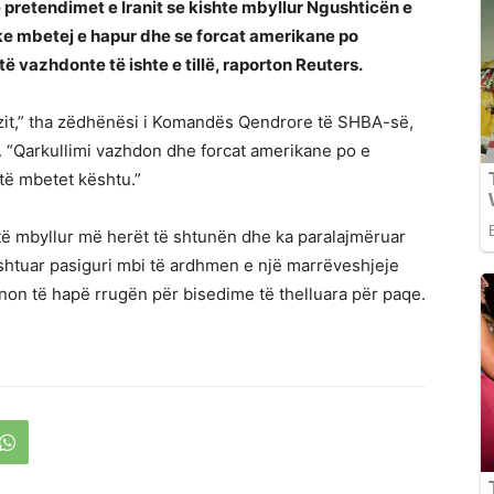
pretendimet e Iranit se kishte mbyllur Ngushticën e
ike mbetej e hapur dhe se forcat amerikane po
të vazhdonte të ishte e tillë, raporton Reuters.
zit,” tha zëdhënësi i Komandës Qendrore të SHBA-së,
. “Qarkullimi vazhdon dhe forcat amerikane po e
 të mbetet kështu.”
 të mbyllur më herët të shtunën dhe ka paralajmëruar
e shtuar pasiguri mbi të ardhmen e një marrëveshjeje
on të hapë rrugën për bisedime të thelluara për paqe.