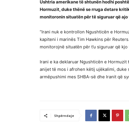
Ushtria amerikane të shtunën hodhi poshtë 
Hormuzit, duke thënë se rruga detare krit
monitoronin situatën për të siguruar që ajo 
“Irani nuk e kontrollon Ngushticën e Hormu
kapiteni i marinës Tim Hawkins për Reuters
monitorojnë situatën për t’u siguruar që kjo
Irani e ka deklaruar Ngushticën e Hormuzit
anijet të mos i afrohen këtij ujëkalimi, duk
armëpushimi mes SHBA-së dhe Iranit që syn
Shpërndaje