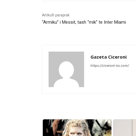
Artikulli paraprak
“Armiku” i Messit, tash “mik” te Inter Miami
Gazeta Ciceroni
https://ciceroni-ks.com/