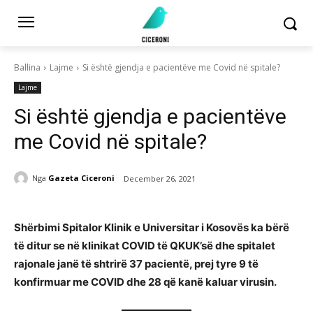
Ballina
Lajme
Si është gjendja e pacientëve me Covid në spitale?
Lajme
Si është gjendja e pacientëve
me Covid në spitale?
Nga
Gazeta Ciceroni
December 26, 2021
Shërbimi Spitalor Klinik e Universitar i Kosovës ka bërë
të ditur se në klinikat COVID të QKUK’së dhe spitalet
rajonale janë të shtrirë 37 pacientë, prej tyre 9 të
konfirmuar me COVID dhe 28 që kanë kaluar virusin.