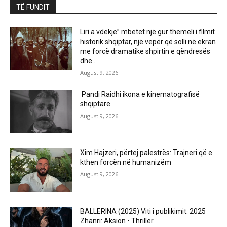
TË FUNDIT
Liri a vdekje” mbetet një gur themeli i filmit
historik shqiptar, një vepër që solli në ekran
me forcë dramatike shpirtin e qëndresës
dhe...
August 9, 2026
Pandi Raidhi ikona e kinematografisë
shqiptare
August 9, 2026
Xim Hajzeri, përtej palestrës: Trajneri që e
kthen forcën në humanizëm
August 9, 2026
BALLERINA (2025) Viti i publikimit: 2025
Zhanri: Aksion • Thriller