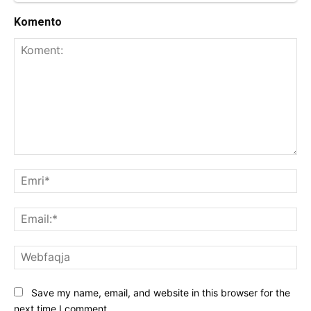
Komento
Koment:
Emr
Ema
We
Save my name, email, and website in this browser for the
next time I comment.