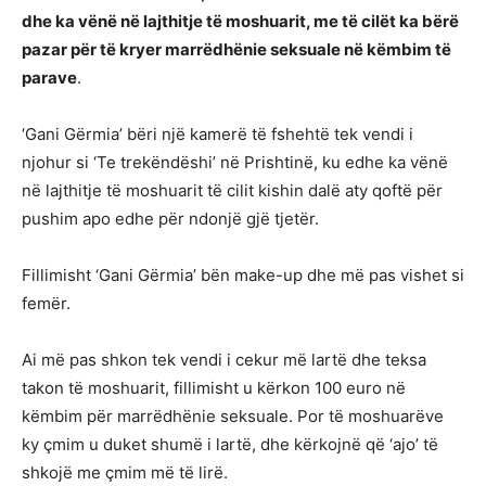
dhe ka vënë në lajthitje të moshuarit, me të cilët ka bërë
pazar për të kryer marrëdhënie seksuale në këmbim të
parave
.
‘Gani Gërmia’ bëri një kamerë të fshehtë tek vendi i
njohur si ‘Te trekëndëshi’ në Prishtinë, ku edhe ka vënë
në lajthitje të moshuarit të cilit kishin dalë aty qoftë për
pushim apo edhe për ndonjë gjë tjetër.
Fillimisht ‘Gani Gërmia’ bën make-up dhe më pas vishet si
femër.
Ai më pas shkon tek vendi i cekur më lartë dhe teksa
takon të moshuarit, fillimisht u kërkon 100 euro në
këmbim për marrëdhënie seksuale. Por të moshuarëve
ky çmim u duket shumë i lartë, dhe kërkojnë që ‘ajo’ të
shkojë me çmim më të lirë.