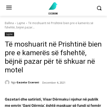
Ballina
Lajme
Të moshuarit në Prishtinë bien pre e kamerës së
fshehtë, bëjnë pazar...
Lajme
Të moshuarit në Prishtinë bien
pre e kamerës së fshehtë,
bëjnë pazar për të shkuar në
motel
Nga
Gazeta Ciceroni
December 4, 2021
Gazetari dhe satiristi, Visar Dërmaku i njohur në publik
me emrin ‘Gani Gërmia’, është maskuar së fundi si femër