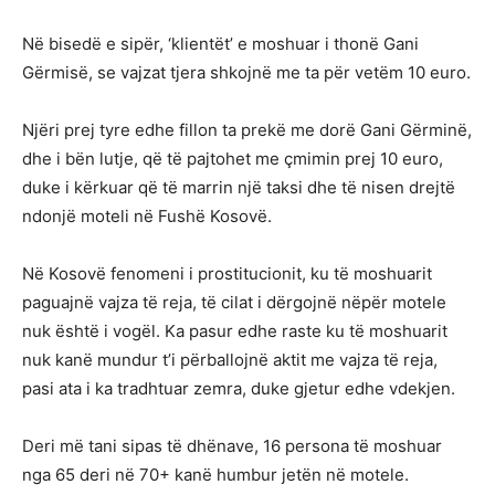
Në bisedë e sipër, ‘klientët’ e moshuar i thonë Gani
Gërmisë, se vajzat tjera shkojnë me ta për vetëm 10 euro.
Njëri prej tyre edhe fillon ta prekë me dorë Gani Gërminë,
dhe i bën lutje, që të pajtohet me çmimin prej 10 euro,
duke i kërkuar që të marrin një taksi dhe të nisen drejtë
ndonjë moteli në Fushë Kosovë.
Në Kosovë fenomeni i prostitucionit, ku të moshuarit
paguajnë vajza të reja, të cilat i dërgojnë nëpër motele
nuk është i vogël. Ka pasur edhe raste ku të moshuarit
nuk kanë mundur t’i përballojnë aktit me vajza të reja,
pasi ata i ka tradhtuar zemra, duke gjetur edhe vdekjen.
Deri më tani sipas të dhënave, 16 persona të moshuar
nga 65 deri në 70+ kanë humbur jetën në motele.