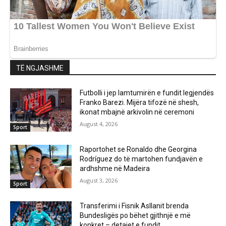
TË NGJASHME
Futbolli i jep lamtumirën e fundit legjendës
Franko Barezi. Mijëra tifozë në shesh,
ikonat mbajnë arkivolin në ceremoni
August 4, 2026
Sport
Raportohet se Ronaldo dhe Georgina
Rodríguez do të martohen fundjavën e
ardhshme në Madeira
August 3, 2026
Sport
Transferimi i Fisnik Asllanit brenda
Bundesligës po bëhet gjithnjë e më
konkret – detajet e fundit