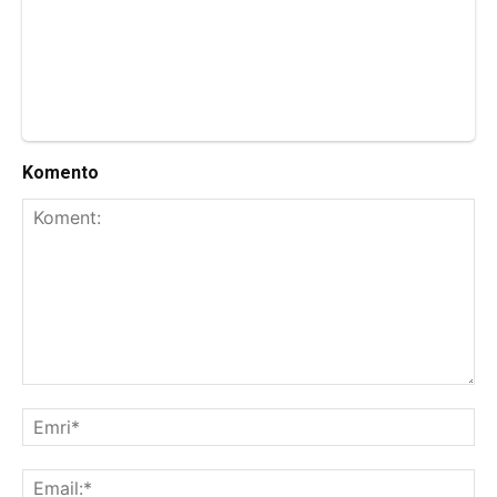
Komento
Koment:
Emr
Ema