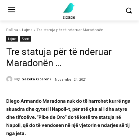
Ballina
Lajme
Tre statuja për të nderuar Maradonën ...
Lajme
Sport
Tre statuja për të nderuar
Maradonën …
Nga
Gazeta Ciceroni
November 24, 2021
Diego Armando Maradona nuk do të harrohet kurrë nga
skuadra dhe qyteti i Napoli-t, për atë çka ai i dha atyre
dhe tifozëve. “Pibe de Oro” do të ketë tre statuja në
Napoli, që do të vendosen në një vjetorin e ndarjes së tij
nga jeta.