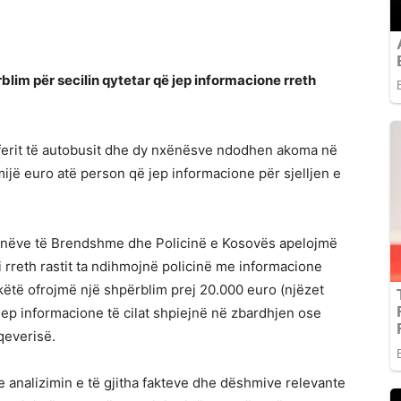
lim për secilin qytetar që jep informacione rreth
hoferit të autobusit dhe dy nxënësve ndodhen akoma në
mijë euro atë person që jep informacione për sjelljen e
Punëve të Brendshme dhe Policinë e Kosovës apelojmë
 rreth rastit ta ndihmojnë policinë me informacione
r këtë ofrojmë një shpërblim prej 20.000 euro (njëzet
ë jep informacione të cilat shpiejnë në zbardhjen ose
 qeverisë.
 analizimin e të gjitha fakteve dhe dëshmive relevante