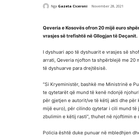
Nga
Gazeta Ciceroni
November 28, 2021
Qeveria e Kosovës ofron 20 mijë euro shpërb
vrasjes së trefishtë në Gllogjan të Deçanit.
I dyshuari apo të dyshuarit e vrasjes së s
arrati, Qeveria njofton ta shpërblejë me 20 
të dyshuarve para drejtësisë.
“Si Kryeministër, bashkë me Ministrinë e 
te qytetarët që mund të kenë ndonjë njohuri
për gjetjen e autorit/ve të këtij akti dhe pë
mijë euro), për cilindo qytetar i cili mund t
zbulimin e këtij rasti”, thuhet në njoftimin e
Policia është duke punuar në mbledhjen dhe