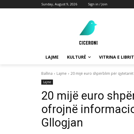
Sunday, August 9, 2026
Sign in / Join
LAJME
KULTURË
VITRINA E LIBRIT
Ballina
Lajme
20 mijë euro shpërblim për qytetarët 
Lajme
20 mijë euro shpër
ofrojnë informacio
Gllogjan