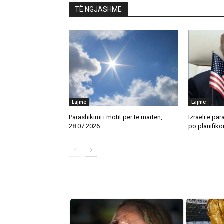
TË NGJASHME
Lajme
Lajme
Parashikimi i motit për të martën,
Izraeli e par
28.07.2026
po planifikon