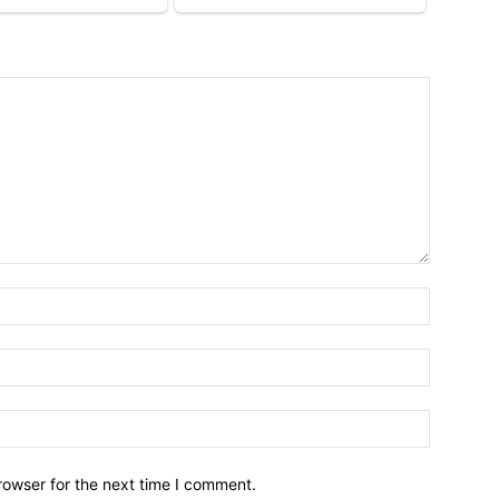
Emri*
Email:*
Webfaqja
rowser for the next time I comment.