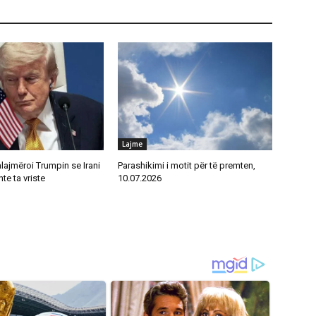
Lajme
alajmëroi Trumpin se Irani
Parashikimi i motit për të premten,
te ta vriste
10.07.2026