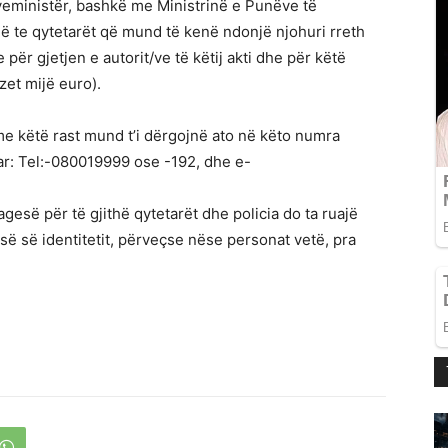
ryeministër, bashkë me Ministrinë e Punëve të
 te qytetarët që mund të kenë ndonjë njohuri rreth
për gjetjen e autorit/ve të këtij akti dhe për këtë
zet mijë euro).
 me këtë rast mund t’i dërgojnë ato në këto numra
ar: Tel:-080019999 ose -192, dhe e-
agesë për të gjithë qytetarët dhe policia do ta ruajë
isë së identitetit, përveçse nëse personat vetë, pra