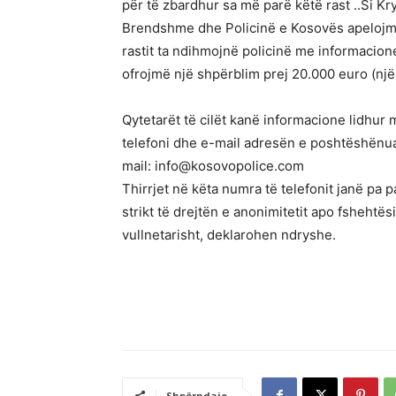
për të zbardhur sa më parë këtë rast ..Si K
Brendshme dhe Policinë e Kosovës apelojmë
rastit ta ndihmojnë policinë me informacione 
ofrojmë një shpërblim prej 20.000 euro (një
Qytetarët të cilët kanë informacione lidhur
telefoni dhe e-mail adresën e poshtëshënu
mail: info@kosovopolice.com
Thirrjet në këta numra të telefonit janë pa p
strikt të drejtën e anonimitetit apo fshehtës
vullnetarisht, deklarohen ndryshe.
Shpërndaje