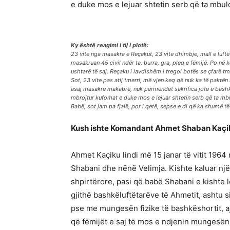
e duke mos e lejuar shtetin serb që ta mbulo
Ky është reagimi i tij i plotë:
23 vite nga masakra e Reçakut, 23 vite dhimbje, mall e luftë
masakruan 45 civil ndër ta, burra, gra, pleq e fëmijë. Po n
ushtarë të saj. Reçaku i lavdishëm i tregoi botës se çfarë t
Sot, 23 vite pas atij tmerri, më vjen keq që nuk ka të paktën
asaj masakre makabre, nuk përmendet sakrifica jote e bashkël
mbrojtur kufomat e duke mos e lejuar shtetin serb që ta mbu
Babë, sot jam pa fjalë, por i qetë, sepse e di që ka shumë t
Kush ishte Komandant Ahmet Shaban Kaçi
Ahmet Kaçiku lindi më 15 janar të vitit 196
Shabani dhe nënë Velimja. Kishte kaluar një
shpirtërore, pasi që babë Shabani e kishte 
gjithë bashkëluftëtarëve të Ahmetit, ashtu s
pse me mungesën fizike të bashkëshortit, a
që fëmijët e saj të mos e ndjenin mungesën 