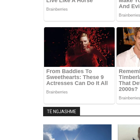
TË NGJASHME