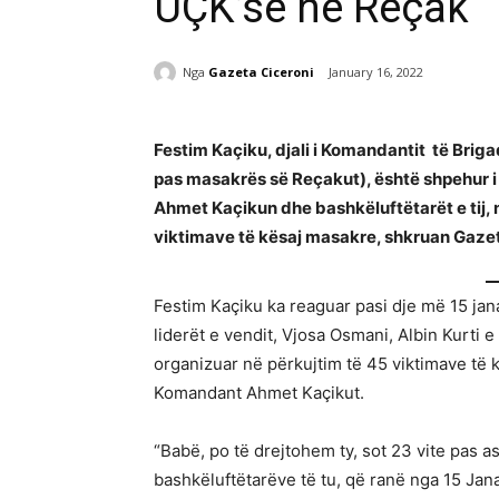
UÇK’së në Reçak
Nga
Gazeta Ciceroni
January 16, 2022
Festim Kaçiku, djali i Komandantit të Brigad
pas masakrës së Reçakut), është shpehur i 
Ahmet Kaçikun dhe bashkëluftëtarët e tij, 
viktimave të kësaj masakre, shkruan Gaze
Festim Kaçiku ka reaguar pasi dje më 15 jan
liderët e vendit, Vjosa Osmani, Albin Kurti 
organizuar në përkujtim të 45 viktimave të 
Komandant Ahmet Kaçikut.
“Babë, po të drejtohem ty, sot 23 vite pas 
bashkëluftëtarëve të tu, që ranë nga 15 Jana