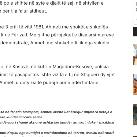
po e shihte në sytë e djalit të saj, në shtyllën e
për t’ia falur atdheut.
 3 prill të vitit 1981, Ahmeti me shokët e shkollës
in e Ferizajt. Me gjithë përpjekjet e disa arsimtarëve
 demonstratë, Ahmeti me shokët e tij ik nga shkolla
ehej në Kosovë, në kufirin Maqedoni-Kosovë, policia
mit të pasaportës ishte vizita e tij në Shqipëri dy vjet
 Ahmeti u detyrua të punojë punë ndërtimtarie.
 në fshatin Mollapolc, Ahmeti kishte udhëhequr dhjetëra beteja e
arake kundër forcave serbe.
-ja ndërmori shumë aksione ushtarake kundër armikut, duke i shkaktuar
Ahmet Kaçiku nga humbjet e vazhdueshme në terren, armiku ndërmori