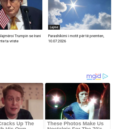
Lajme
alajmëroi Trumpin se Irani
Parashikimi i motit për të premten,
te ta vriste
10.07.2026