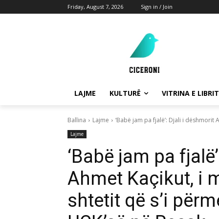
Friday, August 7, 2026
Sign in / Join
LAJME
KULTURË
VITRINA E LIBRIT
Ballina
Lajme
‘Babë jam pa fjalë’: Djali i dëshmorit 
Lajme
‘Babë jam pa fjalë’
Ahmet Kaçikut, i m
shtetit që s’i pë