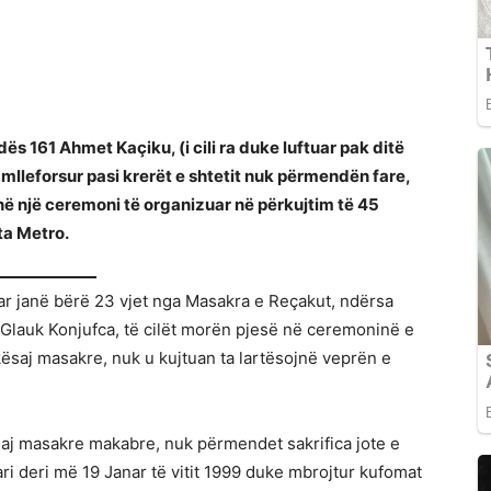
ës 161 Ahmet Kaçiku, (i cili ra duke luftuar pak ditë
mlleforsur pasi krerët e shtetit nuk përmendën fare,
në një ceremoni të organizuar në përkujtim të 45
ta Metro.
ar janë bërë 23 vjet nga Masakra e Reçakut, ndërsa
e Glauk Konjufca, të cilët morën pjesë në ceremoninë e
kësaj masakre, nuk u kujtuan ta lartësojnë veprën e
asaj masakre makabre, nuk përmendet sakrifica jote e
ri deri më 19 Janar të vitit 1999 duke mbrojtur kufomat