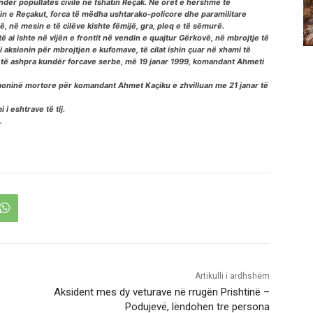
ër popullatës civile në fshatin Reçak. Në orët e hershme të
sitin e Reçakut, forca të mëdha ushtarako-policore dhe paramilitare
ë, në mesin e të cilëve kishte fëmijë, gra, pleq e të sëmurë.
ë ai ishte në vijën e frontit në vendin e quajtur Gërkovë, në mbrojtje të
 aksionin për mbrojtjen e kufomave, të cilat ishin çuar në xhami të
mesh të ashpra kundër forcave serbe, më 19 janar 1999, komandant Ahmeti
oninë mortore për komandant Ahmet Kaçiku e zhvilluan me 21 janar të
 i eshtrave të tij.
.
Artikulli i ardhshëm
Aksident mes dy veturave në rrugën Prishtinë –
Podujevë, lëndohen tre persona