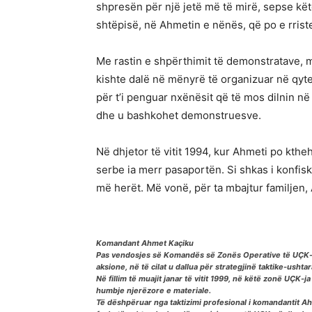
shpresën për një jetë më të mirë, sepse këtë 
shtëpisë, në Ahmetin e nënës, që po e rriste 
Me rastin e shpërthimit të demonstratave, më
kishte dalë në mënyrë të organizuar në qytet
për t’i penguar nxënësit që të mos dilnin në
dhe u bashkohet demonstruesve.
Në dhjetor të vitit 1994, kur Ahmeti po kth
serbe ia merr pasaportën. Si shkas i konfiski
më herët. Më vonë, për ta mbajtur familjen,
Komandant Ahmet Kaçiku
Pas vendosjes së Komandës së Zonës Operative të UÇK-së
aksione, në të cilat u dallua për strategjinë taktike-usht
Në fillim të muajit janar të vitit 1999, në këtë zonë UÇK
humbje njerëzore e materiale.
Të dëshpëruar nga taktizimi profesional i komandantit 