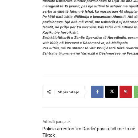
fushatë ushtarake kundër pozicioneve të UÇK-së dhe kund
mëngjesit të 15 janarit, pas një luftimi të ashpër me një
serbe arrijnë të futen në fshat, ku masakruan 45 shqiptar
Po këtë datë ishte ditëlindja e komandant Ahmetit. Atë dit
pozicioneve. Një ditë më vonë, me ushtarët e tij ndërmori
fshatit, në pritje për t’u varrosur. Pas katër ditë lufti
Kaçiku bie heroikisht.
Bashkëluftëtarët e Zonës Operative të Neredimës, cerem
vitit 1999, në Varrezat e Dëshmorëve, në Mollapolc.
Pas luftës, më 28 shtator të vitit 1999, është bërë rivarrimi
Eshtrat e tij prehen në Varrezat e Dëshmorëve në Ferizaj
Shpërndaje
Artikulli paraprak
Policia arreston ‘im Dardin’ pasi u tall me ta në
Tiktok