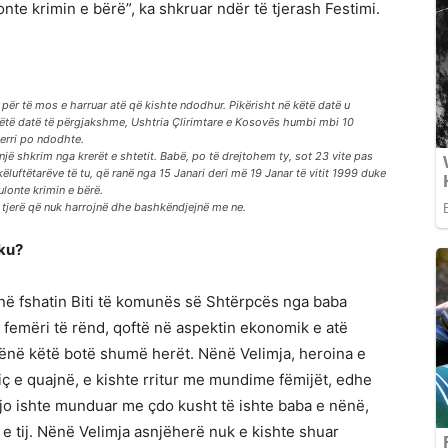
nte krimin e bërë”, ka shkruar ndër të tjerash Festimi.
 për të mos e harruar atë që kishte ndodhur. Pikërisht në këtë datë u
ë këtë datë të përgjakshme, Ushtria Çlirimtare e Kosovës humbi mbi 10
merri po ndodhte.
 një shkrim nga krerët e shtetit. Babë, po të drejtohem ty, sot 23 vite pas
uftëtarëve të tu, që ranë nga 15 Janari deri më 19 Janar të vitit 1999 duke
lonte krimin e bërë.
ë tjerë që nuk harrojnë dhe bashkëndjejnë me ne.
ku?
4 në fshatin Biti të komunës së Shtërpcës nga baba
 femëri të rënd, qoftë në aspektin ekonomik e atë
lënë këtë botë shumë herët. Nënë Velimja, heroina e
iç e quajnë, e kishte rritur me mundime fëmijët, edhe
jo ishte munduar me çdo kusht të ishte baba e nënë,
e tij. Nënë Velimja asnjëherë nuk e kishte shuar