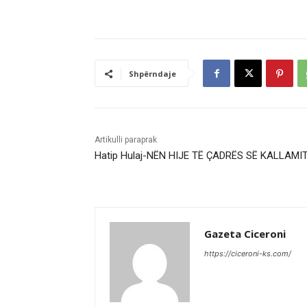
Shpërndaje
Artikulli paraprak
Hatip Hulaj-NËN HIJE TË ÇADRËS SË KALLAMI
Gazeta Ciceroni
https://ciceroni-ks.com/