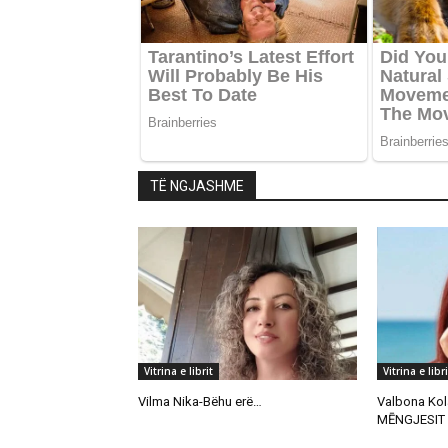
TË NGJASHME
Vitrina e librit
Vitrina e libri
Vilma Nika-Bëhu erë…
Valbona Kol
MĒNGJESIT