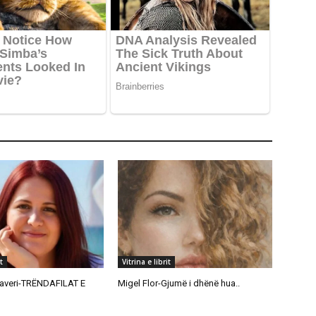
t
Vitrina e librit
averi-TRËNDAFILAT E
Migel Flor-Gjumë i dhënë hua..