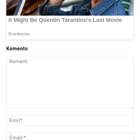
Komento
Koment:
Emr
Ema