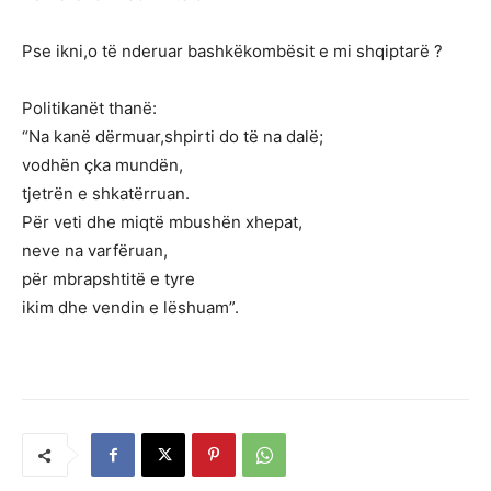
Pse ikni,o të nderuar bashkëkombësit e mi shqiptarë ?
Politikanët thanë:
“Na kanë dërmuar,shpirti do të na dalë;
vodhën çka mundën,
tjetrën e shkatërruan.
Për veti dhe miqtë mbushën xhepat,
neve na varfëruan,
për mbrapshtitë e tyre
ikim dhe vendin e lëshuam”.