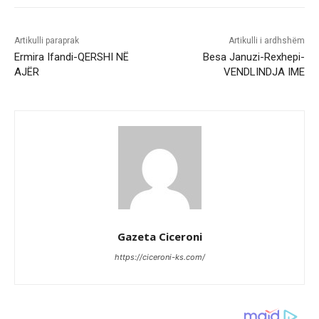
Artikulli paraprak
Artikulli i ardhshëm
Ermira Ifandi-QERSHI NË
Besa Januzi-Rexhepi-
AJËR
VENDLINDJA IME
Gazeta Ciceroni
https://ciceroni-ks.com/