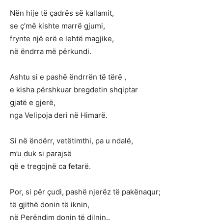
Nën hije të çadrës së kallamit,
se ç’më kishte marrë gjumi,
frynte një erë e lehtë magjike,
në ëndrra më përkundi.
Ashtu si e pashë ëndrrën të tërë ,
e kisha përshkuar bregdetin shqiptar
gjatë e gjerë,
nga Velipoja deri në Himarë.
Si në ëndërr, vetëtimthi, pa u ndalë,
m’u duk si parajsë
që e tregojnë ca fetarë.
Por, si për çudi, pashë njerëz të pakënaqur;
të gjithë donin të iknin,
në Perëndim donin të dilnin..