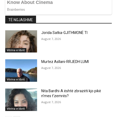
TË NGJASHME
Jorida Satka-GJITHMONË TI
August 7, 2026
Vitrina e librit
Murtez Asllani-RRJEDH LUMI
August 7, 2026
Vitrina e librit
Nita Bardhi-A është zbrazëti kjo pikë
n’mes t’zemrës?
August 7, 2026
Vitrina e librit