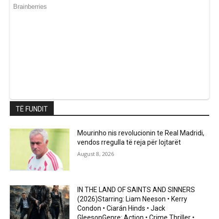
TË FUNDIT
Mourinho nis revolucionin te Real Madridi,
vendos rregulla të reja për lojtarët
August 8, 2026
IN THE LAND OF SAINTS AND SINNERS
(2026)Starring: Liam Neeson • Kerry
Condon • Ciarán Hinds • Jack
GleesonGenre: Action • Crime Thriller •...