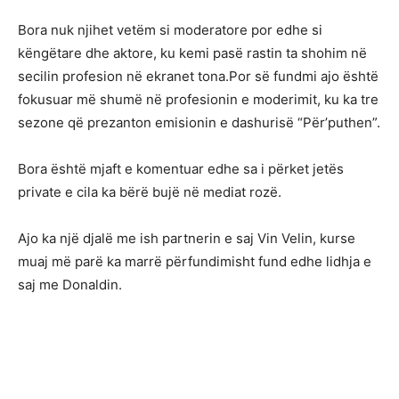
Bora nuk njihet vetëm si moderatore por edhe si
këngëtare dhe aktore, ku kemi pasë rastin ta shohim në
secilin profesion në ekranet tona.Por së fundmi ajo është
fokusuar më shumë në profesionin e moderimit, ku ka tre
sezone që prezanton emisionin e dashurisë “Për’puthen”.
Bora është mjaft e komentuar edhe sa i përket jetës
private e cila ka bërë bujë në mediat rozë.
Ajo ka një djalë me ish partnerin e saj Vin Velin, kurse
muaj më parë ka marrë përfundimisht fund edhe lidhja e
saj me Donaldin.