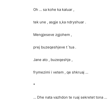
Oh … sa kohe ka kaluar ,
tek une , asgje s,ka ndryshuar .
Mengjeseve zgjohem ,
prej buzeqeshjeve t´tua .
Jane ato , buzeqeshje ,
frymezimi i vetem , qe shkruaj …
*
… Dhe nata vazhdon te ruaj sekretet tona …