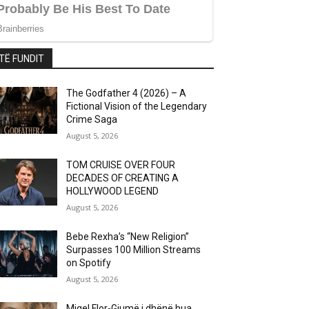
TË FUNDIT
The Godfather 4 (2026) – A
Fictional Vision of the Legendary
Crime Saga
August 5, 2026
TOM CRUISE OVER FOUR
DECADES OF CREATING A
HOLLYWOOD LEGEND
August 5, 2026
Bebe Rexha’s “New Religion”
Surpasses 100 Million Streams
on Spotify
August 5, 2026
Migel Flor-Gjumë i dhënë hua..