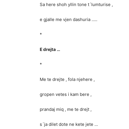
Sa here shoh yllin tone t´lumturise ,
e gjalle me vjen dashuria …..
*
E drejta …
*
Me te drejte , fola njehere ,
gropen vetes i kam bere ,
prandaj miq , me te drejt ,
s´ja dilet dote ne kete jete …