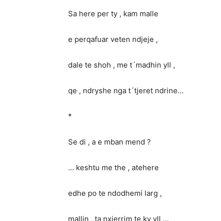
Sa here per ty , kam malle
e perqafuar veten ndjeje ,
dale te shoh , me t´madhin yll ,
qe , ndryshe nga t´tjeret ndrine…
*
Se di , a e mban mend ?
… keshtu me the , atehere
edhe po te ndodhemi larg ,
mallin , ta nxjerrim te ky yll …