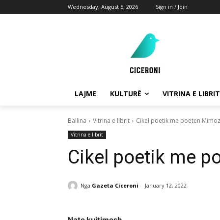
Wednesday, August 5, 2026
Sign in / Join
LAJME
KULTURË
VITRINA E LIBRIT
Ballina
Vitrina e librit
Cikel poetik me poeten Mimo
Vitrina e librit
Cikel poetik me 
Nga
Gazeta Ciceroni
January 12, 2022
Nate kujtimesh …