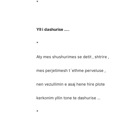
*
Yll i
dashurise …..
*
Aty mes shushurimes se detit , shtrire ,
mes perjetimesh t´ethme perveluse ,
nen vezullimin e asaj hene hire plote
kerkonim yllin tone te dashurise …
*