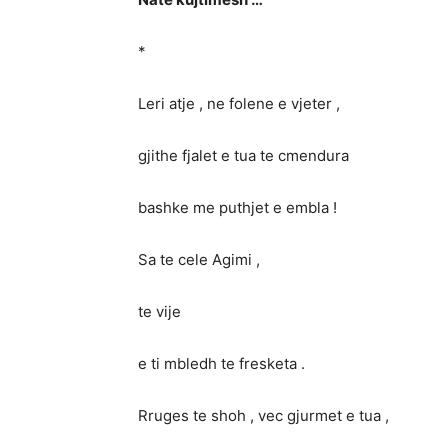
*
Leri atje , ne folene e vjeter ,
gjithe fjalet e tua te cmendura
bashke me puthjet e embla !
Sa te cele Agimi ,
te vije
e ti mbledh te fresketa .
Rruges te shoh , vec gjurmet e tua ,