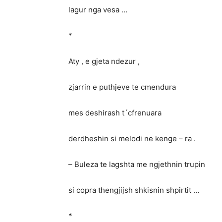
lagur nga vesa …
*
Aty , e gjeta ndezur ,
zjarrin e puthjeve te cmendura
mes deshirash t´cfrenuara
derdheshin si melodi ne kenge – ra .
– Buleza te lagshta me ngjethnin trupin
si copra thengjijsh shkisnin shpirtit …
*