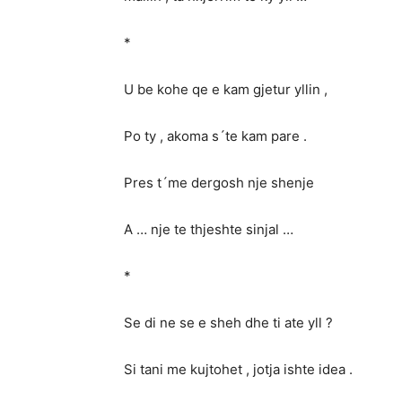
*
U be kohe qe e kam gjetur yllin ,
Po ty , akoma s´te kam pare .
Pres t´me dergosh nje shenje
A … nje te thjeshte sinjal …
*
Se di ne se e sheh dhe ti ate yll ?
Si tani me kujtohet , jotja ishte idea .