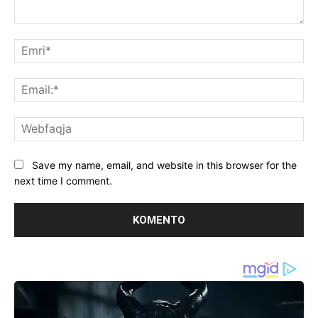
Koment:
Emr
Ema
We
Save my name, email, and website in this browser for the
next time I comment.