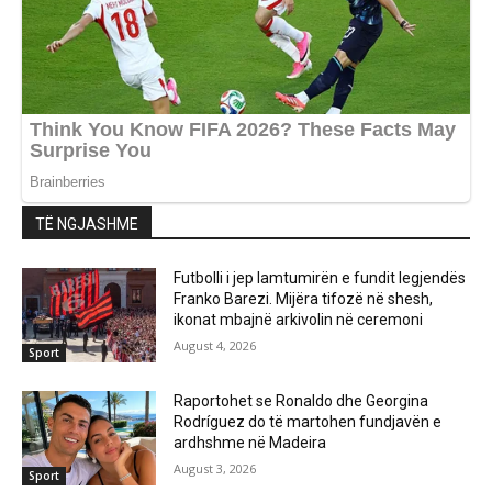
TË NGJASHME
Futbolli i jep lamtumirën e fundit legjendës
Franko Barezi. Mijëra tifozë në shesh,
ikonat mbajnë arkivolin në ceremoni
August 4, 2026
Sport
Raportohet se Ronaldo dhe Georgina
Rodríguez do të martohen fundjavën e
ardhshme në Madeira
August 3, 2026
Sport