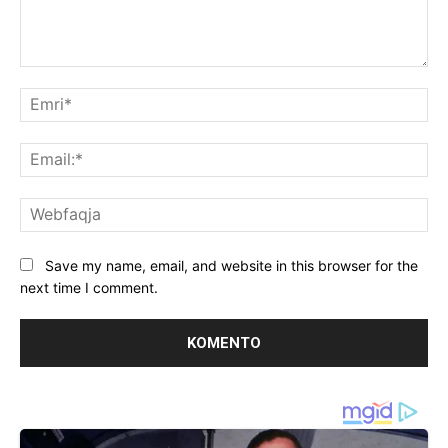
Koment:
Emr
Ema
We
Save my name, email, and website in this browser for the
next time I comment.