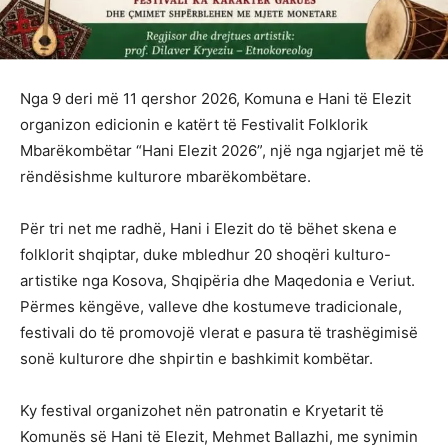
Nga 9 deri më 11 qershor 2026, Komuna e Hani të Elezit
organizon edicionin e katërt të Festivalit Folklorik
Mbarëkombëtar “Hani Elezit 2026”, një nga ngjarjet më të
rëndësishme kulturore mbarëkombëtare.
Për tri net me radhë, Hani i Elezit do të bëhet skena e
folklorit shqiptar, duke mbledhur 20 shoqëri kulturo-
artistike nga Kosova, Shqipëria dhe Maqedonia e Veriut.
Përmes këngëve, valleve dhe kostumeve tradicionale,
festivali do të promovojë vlerat e pasura të trashëgimisë
sonë kulturore dhe shpirtin e bashkimit kombëtar.
Ky festival organizohet nën patronatin e Kryetarit të
Komunës së Hani të Elezit, Mehmet Ballazhi, me synimin