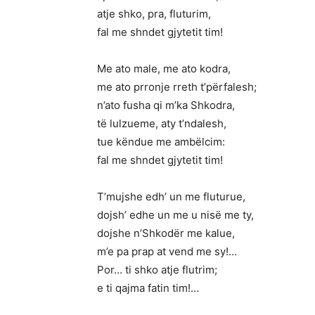
atje shko, pra, fluturim,
fal me shndet gjytetit tim!
Me ato male, me ato kodra,
me ato prronje rreth t’përfalesh;
n’ato fusha qi m’ka Shkodra,
të lulzueme, aty t’ndalesh,
tue këndue me ambëlcim:
fal me shndet gjytetit tim!
T’mujshe edh’ un me fluturue,
dojsh’ edhe un me u nisë me ty,
dojshe n’Shkodër me kalue,
m’e pa prap at vend me sy!…
Por… ti shko atje flutrim;
e ti qajma fatin tim!…