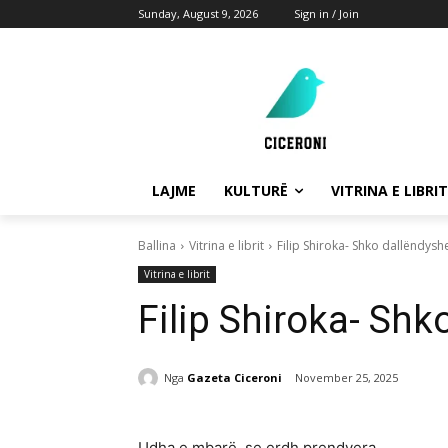
Sunday, August 9, 2026
Sign in / Join
LAJME
KULTURË
VITRINA E LIBRIT
Ballina
Vitrina e librit
Filip Shiroka- Shko dallëndysh
Vitrina e librit
Filip Shiroka- Shk
Nga
Gazeta Ciceroni
November 25, 2025
Udha e mbarë, se erdh prendvera,