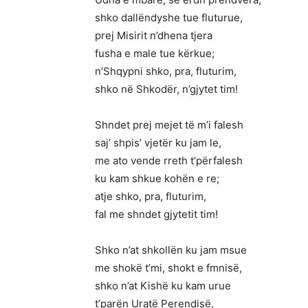
shko dallëndyshe tue fluturue,
prej Misirit n’dhena tjera
fusha e male tue kërkue;
n’Shqypni shko, pra, fluturim,
shko në Shkodër, n’gjytet tim!
Shndet prej mejet të m’i falesh
saj’ shpis’ vjetër ku jam le,
me ato vende rreth t’përfalesh
ku kam shkue kohën e re;
atje shko, pra, fluturim,
fal me shndet gjytetit tim!
Shko n’at shkollën ku jam msue
me shokë t’mi, shokt e fmnisë,
shko n’at Kishë ku kam urue
t’parën Uratë Perendisë,