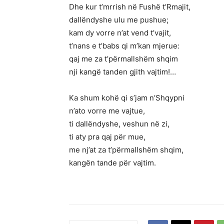
Dhe kur t’mrrish në Fushë t’Rmajit,
dallëndyshe ulu me pushue;
kam dy vorre n’at vend t’vajit,
t’nans e t’babs qi m’kan mjerue:
qaj me za t’përmallshëm shqim
nji kangë tanden gjith vajtim!…
Ka shum kohë qi s’jam n’Shqypni
n’ato vorre me vajtue,
ti dallëndyshe, veshun në zi,
ti aty pra qaj për mue,
me nj’at za t’përmallshëm shqim,
kangën tande për vajtim.