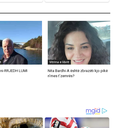
t
Vitrina e librit
ani-RRJEDH LUMI
Nita Bardhi-A është zbrazëti kjo pikë
n’mes t’zemrës?