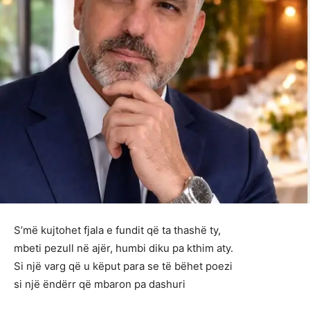
S’më kujtohet fjala e fundit që ta thashë ty,
mbeti pezull në ajër, humbi diku pa kthim aty.
Si një varg që u këput para se të bëhet poezi
si një ëndërr që mbaron pa dashuri