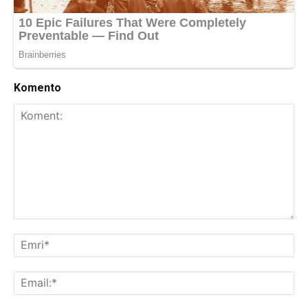
Komento
Koment:
Emr
Ema