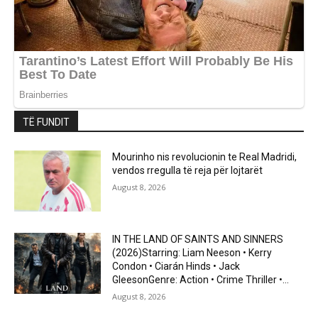
TË FUNDIT
Mourinho nis revolucionin te Real Madridi,
vendos rregulla të reja për lojtarët
August 8, 2026
IN THE LAND OF SAINTS AND SINNERS
(2026)Starring: Liam Neeson • Kerry
Condon • Ciarán Hinds • Jack
GleesonGenre: Action • Crime Thriller •...
August 8, 2026