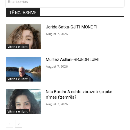
TË NGJASHME
Jorida Satka-GJITHMONË TI
August 7, 2026
Vitrina e librit
Murtez Asllani-RRJEDH LUMI
August 7, 2026
Vitrina e librit
Nita Bardhi-A është zbrazëti kjo pikë
n’mes t’zemrës?
August 7, 2026
Vitrina e librit