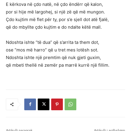
E kërkova në çdo natë, në çdo ëndërr që kalon,
por si hije më largohej, si një zë që më mungon.
Çdo kujtim më flet për ty, por s’e sjell dot atë fjalë,
që do mbyllte çdo kujtim e do ndalte këtë mall.
Ndoshta ishte “të dua” që s’arrita ta them dot,
ose “mos më harro” që u tret mes lotësh sot.
Ndoshta ishte një premtim që nuk gjeti guxim,
që mbeti thellë në zemër pa marrë kurrë një fillim.
Artikulli paraprak
Artikulli i ardhshëm