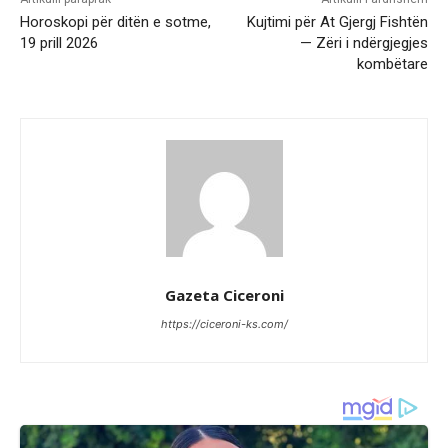
Horoskopi për ditën e sotme,
Kujtimi për At Gjergj Fishtën
19 prill 2026
— Zëri i ndërgjegjes
kombëtare
Gazeta Ciceroni
https://ciceroni-ks.com/