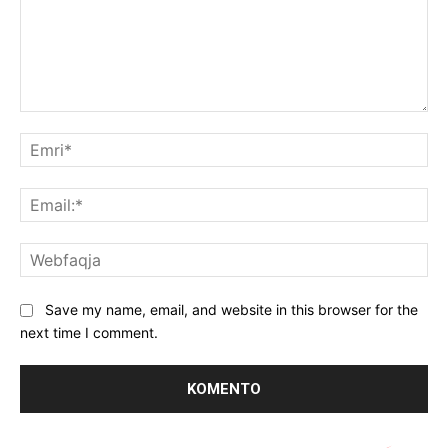
Koment:
Emr
Ema
We
Save my name, email, and website in this browser for the
next time I comment.