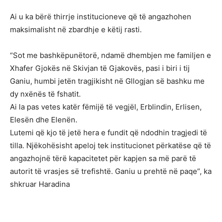
Ai u ka bërë thirrje institucioneve që të angazhohen
maksimalisht në zbardhje e këtij rasti.
“Sot me bashkëpunëtorë, ndamë dhembjen me familjen e
Xhafer Gjokës në Skivjan të Gjakovës, pasi i biri i tij
Ganiu, humbi jetën tragjikisht në Gllogjan së bashku me
dy nxënës të fshatit.
Ai la pas vetes katër fëmijë të vegjël, Erblindin, Erlisen,
Elesën dhe Elenën.
Lutemi që kjo të jetë hera e fundit që ndodhin tragjedi të
tilla. Njëkohësisht apeloj tek institucionet përkatëse që të
angazhojnë tërë kapacitetet për kapjen sa më parë të
autorit të vrasjes së trefishtë. Ganiu u prehtë në paqe”, ka
shkruar Haradina