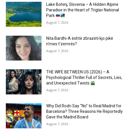
Lake Bohinj, Slovenia – A Hidden Alpine
Paradise in the Heart of Triglav National
Park
August 7, 2026
Nita Bardhi-A është zbrazëti kjo pikë
n’mes t’zemrës?
August 7, 2026
THE WIFE BETWEEN US (2026) – A
Psychological Thriller Full of Secrets, Lies,
and Unexpected Twists
August 7, 2026
Why Did Rodri Say “No” to Real Madrid for
Barcelona? Three Reasons He Reportedly
Gave the Madrid Board
August 7, 2026