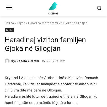
Ballina
Lajme
Haradinaj viziton familjen Gjoka në Gllogjan
Lajme
Haradinaj viziton familjen
Gjoka në Gllogjan
Nga
Gazeta Ciceroni
December 1, 2021
Kryetari i Aleancës për Ardhmërinë e Kosovës, Ramush
Haradinaj, ka vizituar familjarët e shoferit të autobusit i
cili u vra ditë më parë në Gllogjan.
Haradianj është lutur që tragjedi e tillë si në Gllogan ku
humbën jetën edhe nxënës të jetë e fundit.