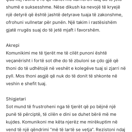
shumë e suksesshme. Nëse dikush ka nevojë të kryejë
një detyrë që është jashtë detyrave tuaja të zakonshme,
ofrohuni vullnetar për punën. Një takim i rastësishëm
gjatë rrugës suaj do të jetë mjaft i favorshëm.
Akrepi
Komunikimi me të tjerët me të cilët punoni është
veçanërisht i fortë sot dhe do të zbuloni se çdo gjë që
thoni do të udhëtojë në veshët e kolegëve tuaj si zjarri në
pyll. Mos thoni asgjë që nuk do të donit të shkonte në
veshin e shefit tuaj.
Shigjetari
Sot mund të frustroheni nga të tjerët që po bëjnë një
punë të përciptë, të cilën e dini se duhet bërë më me
kujdes. Komunikoni me këta njerëz me mirëkuptim në
vend të një qëndrimi “më të lartë se vetja”. Rezistoni ndaj