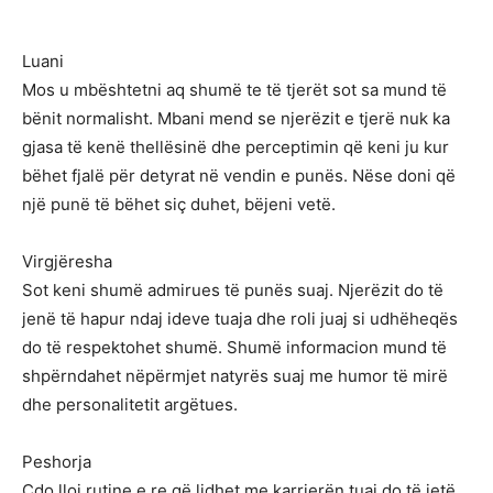
Luani
Mos u mbështetni aq shumë te të tjerët sot sa mund të
bënit normalisht. Mbani mend se njerëzit e tjerë nuk ka
gjasa të kenë thellësinë dhe perceptimin që keni ju kur
bëhet fjalë për detyrat në vendin e punës. Nëse doni që
një punë të bëhet siç duhet, bëjeni vetë.
Virgjëresha
Sot keni shumë admirues të punës suaj. Njerëzit do të
jenë të hapur ndaj ideve tuaja dhe roli juaj si udhëheqës
do të respektohet shumë. Shumë informacion mund të
shpërndahet nëpërmjet natyrës suaj me humor të mirë
dhe personalitetit argëtues.
Peshorja
Çdo lloj rutine e re që lidhet me karrierën tuaj do të jetë