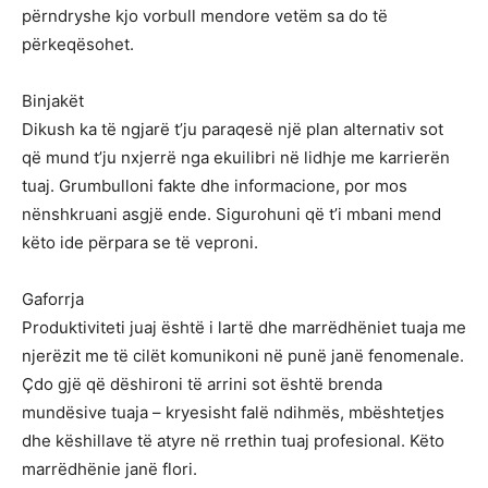
përndryshe kjo vorbull mendore vetëm sa do të
përkeqësohet.
Binjakët
Dikush ka të ngjarë t’ju paraqesë një plan alternativ sot
që mund t’ju nxjerrë nga ekuilibri në lidhje me karrierën
tuaj. Grumbulloni fakte dhe informacione, por mos
nënshkruani asgjë ende. Sigurohuni që t’i mbani mend
këto ide përpara se të veproni.
Gaforrja
Produktiviteti juaj është i lartë dhe marrëdhëniet tuaja me
njerëzit me të cilët komunikoni në punë janë fenomenale.
Çdo gjë që dëshironi të arrini sot është brenda
mundësive tuaja – kryesisht falë ndihmës, mbështetjes
dhe këshillave të atyre në rrethin tuaj profesional. Këto
marrëdhënie janë flori.