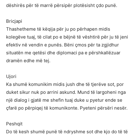
dëshirës për të marrë përsipër plotësisht çdo punë.
Bricjapi
Thashetheme të këqija për ju po përhapen midis
kolegëve tuaj, të cilat po e bëjnë të vështirë për ju të jeni
efektiv në vendin e punës. Bëni çmos për ta zgjidhur
situatën me qetësi dhe diplomaci pa e përshkallëzuar
dramën edhe më tej.
Ujori
Ka shumë komunikim midis jush dhe të tjerëve sot, por
duket sikur nuk po arrini askund. Mund të largoheni nga
një dialog i gjatë me shefin tuaj duke u pyetur ende se
çfarë po përpiqej të komunikonte. Pyeteni përsëri nesër.
Peshqit
Do të kesh shumë punë të ndryshme sot dhe kjo do të të