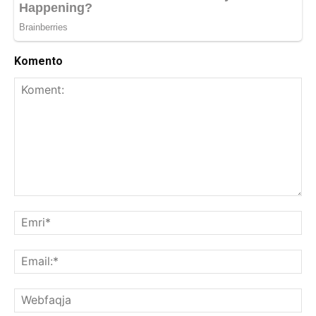
Komento
Koment:
Emr
Ema
We