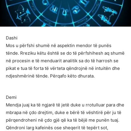
Dashi
Mos u përfshi shumë në aspektin mendor të punës
tënde. Rreziku këtu është se do të përfshihesh aq shumë
në procesin e të menduarit analitik sa do të harrosh se
pikat e tua të forta të vërteta qëndrojnë në intuitën dhe
ndjeshmërinë tënde. Përqafo këto dhurata.
Demi
Mendja juaj ka të ngjarë të jetë duke u rrotulluar para dhe
mbrapa në çdo drejtim, duke e bërë të vështirë për ju të
përqendroheni në çdo gjë që ka të bëjë me punën tuaj.
Qëndroni larg kafeinës ose sheqerit të tepërt sot,