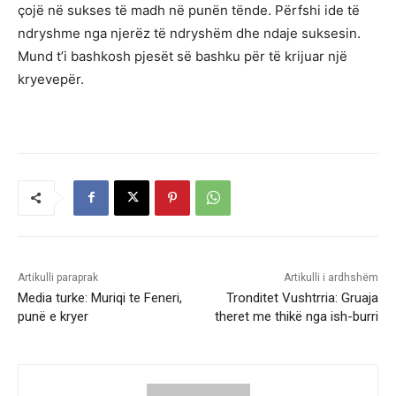
çojë në sukses të madh në punën tënde. Përfshi ide të
ndryshme nga njerëz të ndryshëm dhe ndaje suksesin.
Mund t’i bashkosh pjesët së bashku për të krijuar një
kryevepër.
Artikulli paraprak
Artikulli i ardhshëm
Media turke: Muriqi te Feneri,
Tronditet Vushtrria: Gruaja
punë e kryer
theret me thikë nga ish-burri