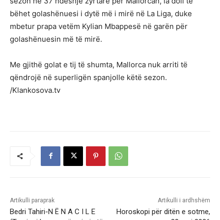
sezon në 37 ndeshje zyrtare për Mallorcan, ia doli të
bëhet golashënuesi i dytë më i mirë në La Liga, duke
mbetur prapa vetëm Kylian Mbappesë në garën për
golashënuesin më të mirë.
Me gjithë golat e tij të shumta, Mallorca nuk arriti të
qëndrojë në superligën spanjolle këtë sezon.
/Klankosova.tv
Artikulli paraprak
Artikulli i ardhshëm
Bedri Tahiri-N Ë N A C I L E
Horoskopi për ditën e sotme,