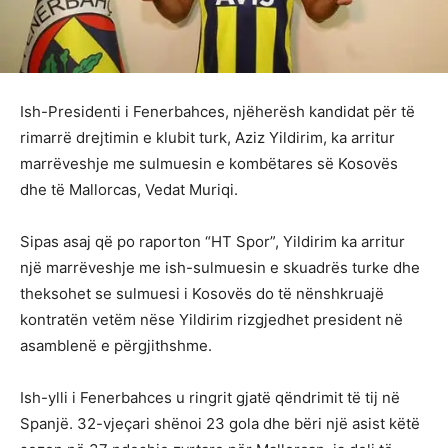
Ish-Presidenti i Fenerbahces, njëherësh kandidat për të
rimarrë drejtimin e klubit turk, Aziz Yildirim, ka arritur
marrëveshje me sulmuesin e kombëtares së Kosovës
dhe të Mallorcas, Vedat Muriqi.
Sipas asaj që po raporton “HT Spor”, Yildirim ka arritur
një marrëveshje me ish-sulmuesin e skuadrës turke dhe
theksohet se sulmuesi i Kosovës do të nënshkruajë
kontratën vetëm nëse Yildirim rizgjedhet president në
asamblenë e përgjithshme.
Ish-ylli i Fenerbahces u ringrit gjatë qëndrimit të tij në
Spanjë. 32-vjeçari shënoi 23 gola dhe bëri një asist këtë