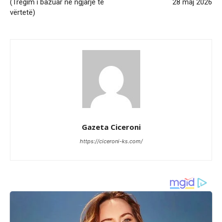
(Tregim i bazuar në ngjarje të
28 maj 2026
vërtetë)
Gazeta Ciceroni
https://ciceroni-ks.com/