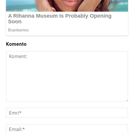
Komento
Koment:
Emr
Ema