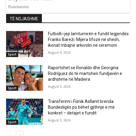
TË NGJASHME
Futbolli i jep lamtumirën e fundit legjendës
Franko Barezi. Mijëra tifozë në shesh,
ikonat mbajnë arkivolin në ceremoni
August 4, 2026
Sport
Raportohet se Ronaldo dhe Georgina
Rodríguez do të martohen fundjavën e
ardhshme në Madeira
August 3, 2026
Sport
Transferimi i Fisnik Asllanit brenda
Bundesligës po bëhet gjithnjë e më
konkret – detajet e fundit
August 3, 2026
Sport