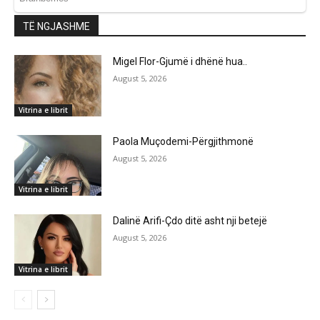
TË NGJASHME
Migel Flor-Gjumë i dhënë hua..
August 5, 2026
Vitrina e librit
Paola Muçodemi-Përgjithmonë
August 5, 2026
Vitrina e librit
Dalinë Arifi-Çdo ditë asht nji betejë
August 5, 2026
Vitrina e librit