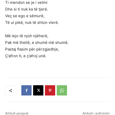
Ti mendon se je i vetmi
Dhe si ti nuk ka të tjerë.
Veç se ego e sëmurë,
Të ul pikë, nuk të shton vlerë.
Më lejo të njoh njëherë,
Pak më thellë, e shumë më shumë.
Pastaj flasim për përzgjedhje,
Ç’afron ti, e ç’afroj unë.
Artikulli paraprak
Artikulli i ardhshëm