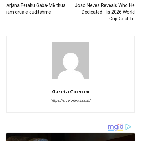
Arjana Fetahu Gaba-Më thua
Joao Neves Reveals Who He
jam grua e çuditshme
Dedicated His 2026 World
Cup Goal To
Gazeta Ciceroni
https://ciceroni-ks.com/