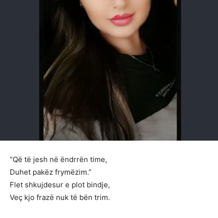
“Që të jesh në ëndrrën time,
Duhet pakëz frymëzim.”
Flet shkujdesur e plot bindje,
Veç kjo frazë nuk të bën trim.