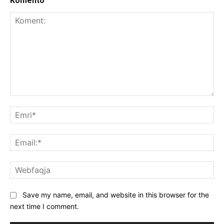
Komento
Koment:
Emr
Ema
We
Save my name, email, and website in this browser for the
next time I comment.