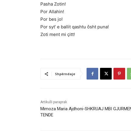
Pasha Zotin!
Por Allahin!
Por bes jo!
Por syt’ e ballit qashtu ôsht puna!
Zoti ment mi çitt!
Shpërndaje
Artikulli paraprak
Mimoza Maria Ajdhoni-SHKRUAJ MBI GJURME
TENDE