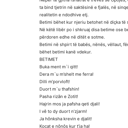
ta bind tjetrin në saktësinë e fjalës, në sinq
realitetin e ndodhive etj.
Betimi bëhet kur njeriu betohet në diçka të s
Në këtë libër po i shkruaj disa betime ose b
përdoren edhe në ditët e sotme.
Betimi në shpirt të babës, nënës, vëllaut, f
bëhet betimi kanë vdekur.
BETIMET
Buka ment m`i qitt!
Dera m`u m’shelt me ferra!
Dilli m’porvloft!
Duort m`u thafshin!
Pasha rizān e Zotit!
Hajrin mos ja pafsha qeti djali!
I vê to dy duort n’zjarm!
Ja hônksha krevin e djalit!
Kocat e nônôs kur t’ja ha!