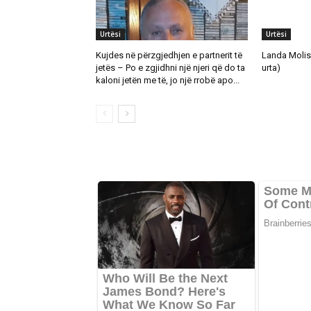
Urtësi
Urtësi
Kujdes në përzgjedhjen e partnerit të
Landa Molish
jetës – Po e zgjidhni një njeri që do ta
urta)
kaloni jetën me të, jo një rrobë apo...