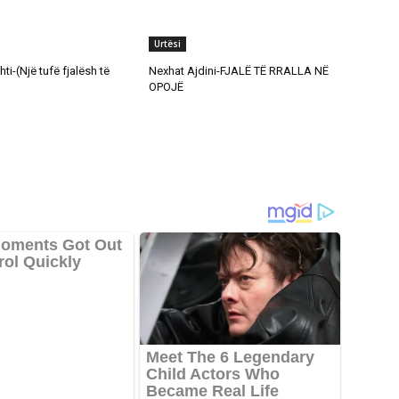
Urtësi
ti-(Një tufë fjalësh të
Nexhat Ajdini-FJALË TË RRALLA NË
OPOJË