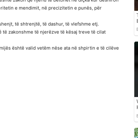
eritetin e mendimit, në precizitetin e punës, për
henjt, të shtrenjtë, të dashur, të vlefshme etj.
é të zakonshme të njerëzve të kësaj treve të cilat
ëmijës është valid vetëm nëse ata në shpirtin e të cilëve