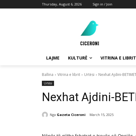
Thursday, August 6, 2026
Sign in / Join
LAJME
KULTURË
VITRINA E LIBRIT
Ballina
Vitrina e librit
Urtësi
Nexhat Ajdini-BETIME
Urtësi
Nexhat Ajdini-BE
Nga
Gazeta Ciceroni
March 15, 2025
Nëpër të gjitha fshatrat e trevës së Opojës,