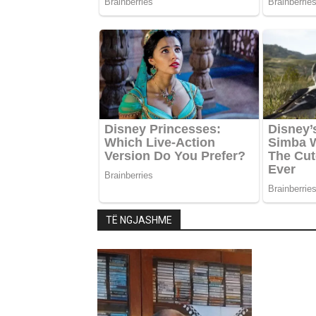
TË NGJASHME