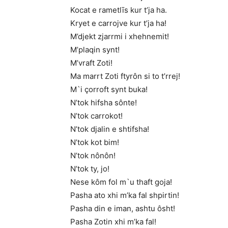
Kocat e rametlīs kur t’ja ha.
Kryet e carrojve kur t’ja ha!
M’djekt zjarrmi i xhehnemit!
M’plaqin synt!
M’vraft Zoti!
Ma marrt Zoti ftyrôn si to t’rrej!
M`i çorroft synt buka!
N’tok hifsha sônte!
N’tok carrokot!
N’tok djalin e shtifsha!
N’tok kot bim!
N’tok nônôn!
N’tok ty, jo!
Nese kôm fol m`u thaft goja!
Pasha ato xhi m’ka fal shpirtin!
Pasha din e iman, ashtu ôsht!
Pasha Zotin xhi m’ka fal!