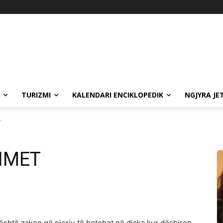
TURIZMI
KALENDARI ENCIKLOPEDIK
NGJYRA JE
T
TIMET
 është zakon që njeriu të betohet në diçka kur dëshiron