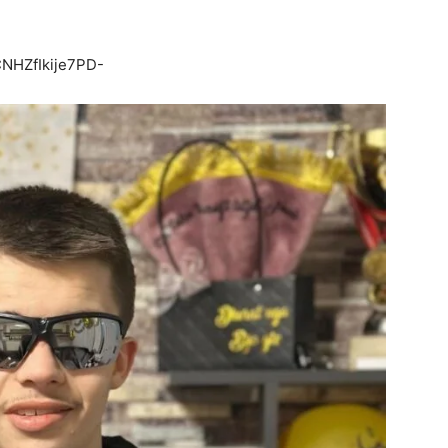
CNHZfIkije7PD-