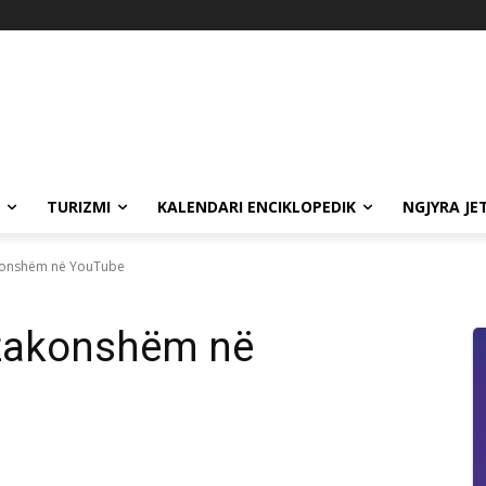
TURIZMI
KALENDARI ENCIKLOPEDIK
NGJYRA JE
zakonshëm në YouTube
tëzakonshëm në