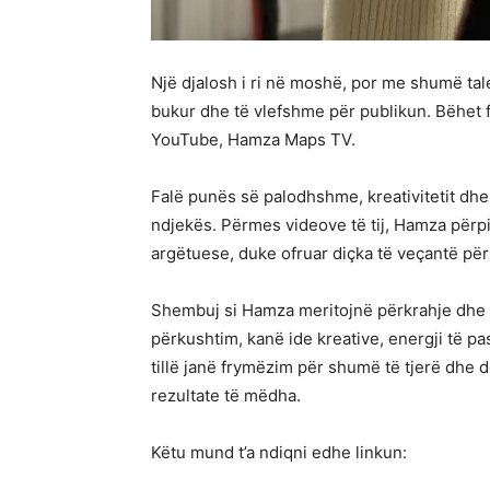
Një djalosh i ri në moshë, por me shumë tale
bukur dhe të vlefshme për publikun. Bëhet f
YouTube, Hamza Maps TV.
Falë punës së palodhshme, kreativitetit dhe 
ndjekës. Përmes videove të tij, Hamza përpi
argëtuese, duke ofruar diçka të veçantë për
Shembuj si Hamza meritojnë përkrahje dhe v
përkushtim, kanë ide kreative, energji të pa
tillë janë frymëzim për shumë të tjerë dhe
rezultate të mëdha.
Këtu mund t’a ndiqni edhe linkun: