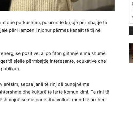
nt dhe përkushtim, po arrin të krijojë përmbajtje të
jalë për Hamzën,i njohur përmes kanalit të tij në
energjisë pozitive, ai po fiton gjithnjë e më shumë
qet të sjellë përmbajtje interesante, edukative dhe
 publikun.
lerësim, sepse janë të rinj që punojnë me
shtershme dhe kulturë të lartë komunikimi. Të rinj të
 dëshmojnë se me punë dhe vullnet mund të arrihen