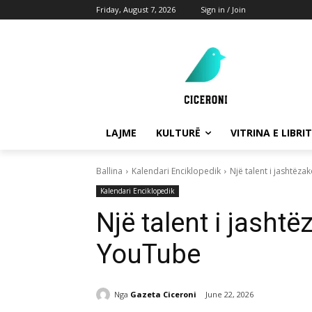
Friday, August 7, 2026
Sign in / Join
LAJME
KULTURË
VITRINA E LIBRIT
Ballina
Kalendari Enciklopedik
Një talent i jashtë
Kalendari Enciklopedik
Një talent i jash
YouTube
Nga
Gazeta Ciceroni
June 22, 2026