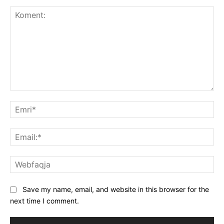
Koment:
Emr
Ema
We
Save my name, email, and website in this browser for the
next time I comment.