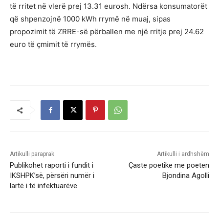
të rritet në vlerë prej 13.31 eurosh. Ndërsa konsumatorët
që shpenzojnë 1000 kWh rrymë në muaj, sipas
propozimit të ZRRE-së përballen me një rritje prej 24.62
euro të çmimit të rrymës.
Artikulli paraprak
Artikulli i ardhshëm
Publikohet raporti i fundit i
Çaste poetike me poeten
IKSHPK’së, përsëri numër i
Bjondina Agolli
lartë i të infektuarëve