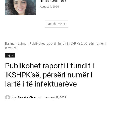
n’mes t’zemrës?
August 7, 2026
Më shumë