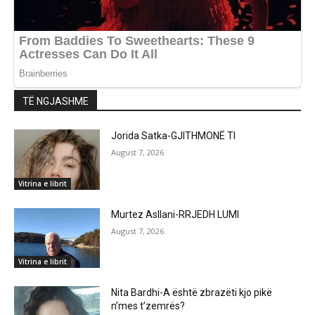
TË NGJASHME
Jorida Satka-GJITHMONË TI
August 7, 2026
Vitrina e librit
Murtez Asllani-RRJEDH LUMI
August 7, 2026
Vitrina e librit
Nita Bardhi-A është zbrazëti kjo pikë
n’mes t’zemrës?