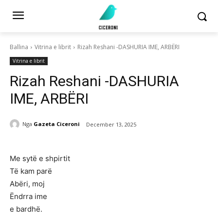
Ballina
Vitrina e librit
Rizah Reshani -DASHURIA IME, ARBËRI
Vitrina e librit
Rizah Reshani -DASHURIA
IME, ARBËRI
Nga
Gazeta Ciceroni
December 13, 2025
Me sytë e shpirtit
Të kam parë
Abëri, moj
Ëndrra ime
e bardhë.