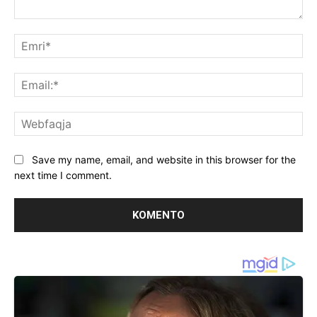
Koment:
Emr
Ema
We
Save my name, email, and website in this browser for the
next time I comment.