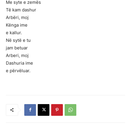
Me syte e zemës
Të kam dashur
Arbëri, moj
Kënga ime
e kallur.
Në sytë e tu
jam betuar
Arberi, moj
Dashuria ime
e përvëluar.