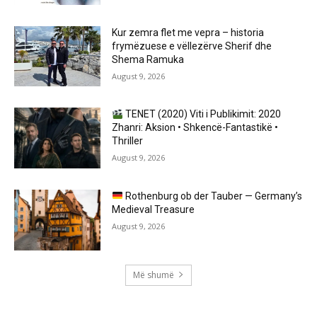
Kur zemra flet me vepra – historia
frymëzuese e vëllezërve Sherif dhe
Shema Ramuka
August 9, 2026
TENET (2020) Viti i Publikimit: 2020
Zhanri: Aksion • Shkencë-Fantastikë •
Thriller
August 9, 2026
Rothenburg ob der Tauber — Germany’s
Medieval Treasure
August 9, 2026
Më shumë