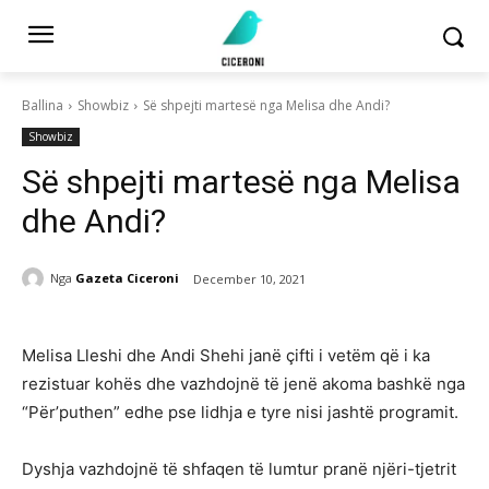
Ballina
Showbiz
Së shpejti martesë nga Melisa dhe Andi?
Showbiz
Së shpejti martesë nga Melisa
dhe Andi?
Nga
Gazeta Ciceroni
December 10, 2021
Melisa Lleshi dhe Andi Shehi janë çifti i vetëm që i ka
rezistuar kohës dhe vazhdojnë të jenë akoma bashkë nga
“Për’puthen” edhe pse lidhja e tyre nisi jashtë programit.
Dyshja vazhdojnë të shfaqen të lumtur pranë njëri-tjetrit