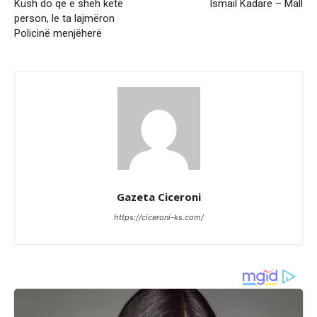
Kush do që e sheh këtë
Ismail Kadare – Mall
person, le ta lajmëron
Policinë menjëherë
Gazeta Ciceroni
https://ciceroni-ks.com/