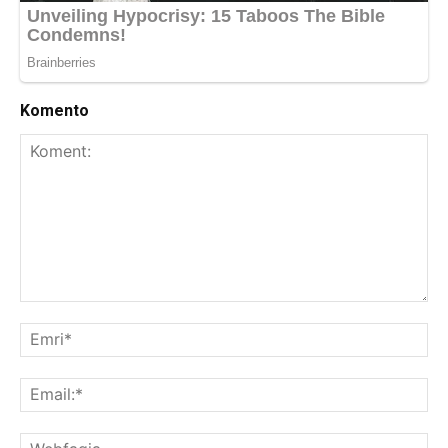
Komento
Koment:
Emr
Ema
We