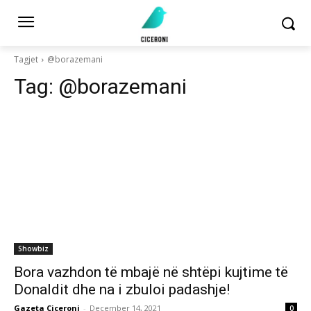
Tagjet
@borazemani
Tag:
@borazemani
Showbiz
Bora vazhdon të mbajë në shtëpi kujtime të
Donaldit dhe na i zbuloi padashje!
Gazeta Ciceroni
-
December 14, 2021
0