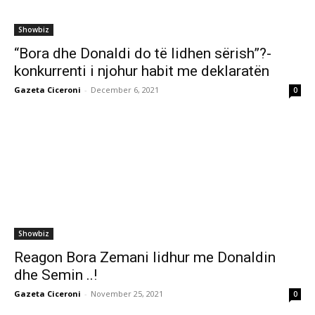
Showbiz
“Bora dhe Donaldi do të lidhen sërish”?-
konkurrenti i njohur habit me deklaratën
Gazeta Ciceroni
-
December 6, 2021
0
Showbiz
Reagon Bora Zemani lidhur me Donaldin
dhe Semin ..!
Gazeta Ciceroni
-
November 25, 2021
0