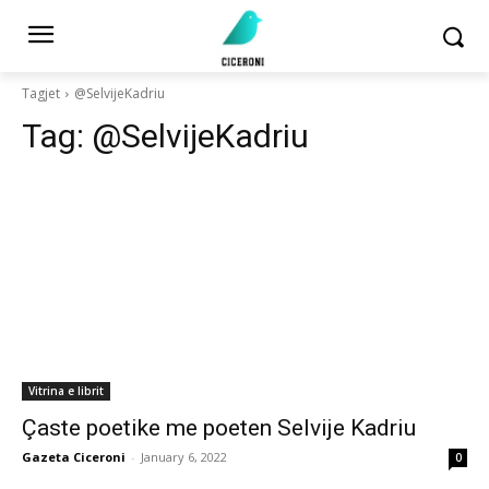
Tagjet
@SelvijeKadriu
Tag:
@SelvijeKadriu
Vitrina e librit
Çaste poetike me poeten Selvije Kadriu
Gazeta Ciceroni
-
January 6, 2022
0