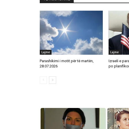
Lajme
Lajme
Parashikimi i motit për të martën,
Izraeli e par
28.07.2026
po planifikon