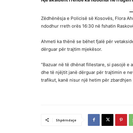
Zëdhënësja e Policisë së Kosovës, Flora Ahm
ndodhur rreth orës 16:30 në fshatin Raskovë 
Ahmeti ka thënë se bëhet fjalë për vetaksid
dërguar për trajtim mjekësor.
“Bazuar në të dhënat fillestare, si pasojë 
dhe të njëjtit janë dërguar për trajtimin e n
trafikut, kanë nisur një hetim për zbardhjen
Shpërndaje