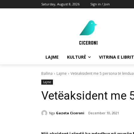
Saturday, August 8, 2026
Sign in / Join
LAJME
KULTURË
VITRINA E LIBRIT
Ballina
Lajme
Vetëaksident me 5 persona të lënduar
Lajme
Vetëaksident me 5
Nga
Gazeta Ciceroni
December 10, 2021
Një aksident i rëndë ka ndodhur në rrugën 