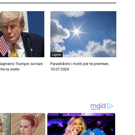
Lajme
alajmëroi Trumpin se Irani
Parashikimi i motit për të premten,
te ta vriste
10.07.2026