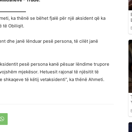
eti, ka thënë se bëhet fjalë për një aksident që ka
të Obiliqit.
ent dhe janë lënduar pesë persona, të cilët janë
e aksidentit pesë persona kanë pësuar lëndime trupore
evojshëm mjekësor. Hetuesit rajonal të njësitit të
 e shkaqeve të këtij vetaksidenti“, ka thënë Ahmeti.