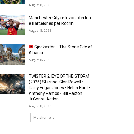
August 8, 2026
Manchester City refuzon ofertën
e Barcelonës për Rodrin
August 8, 2026
Gjirokastër – The Stone City of
Albania
August 8, 2026
TWISTER 2: EYE OF THE STORM
(2026) Starring: Glen Powell •
Daisy Edgar-Jones • Helen Hunt •
Anthony Ramos • Bill Paxton
Jr.Genre: Action...
August 8, 2026
Më shumë