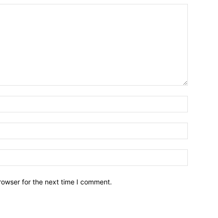
Emri*
Email:*
Webfaqja
rowser for the next time I comment.