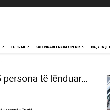
TURIZMI
KALENDARI ENCIKLOPEDIK
NGJYRA JE
...
 persona të lënduar…
Milloshevë – Trudë.