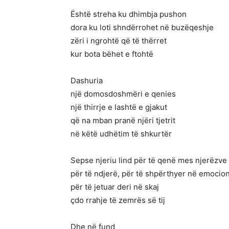
Është streha ku dhimbja pushon
dora ku loti shndërrohet në buzëqeshje
zëri i ngrohtë që të thërret
kur bota bëhet e ftohtë
Dashuria
një domosdoshmëri e qenies
një thirrje e lashtë e gjakut
që na mban pranë njëri tjetrit
në këtë udhëtim të shkurtër
Sepse njeriu lind për të qenë mes njerëzve
për të ndjerë, për të shpërthyer në emocio
për të jetuar deri në skaj
çdo rrahje të zemrës së tij
Dhe në fund