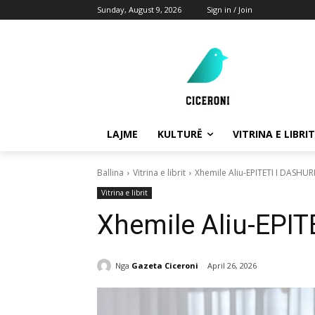
Sunday, August 9, 2026
Sign in / Join
LAJME
KULTURË
VITRINA E LIBRIT
Ballina
Vitrina e librit
Xhemile Aliu-EPITETI I DASHUR
Vitrina e librit
Xhemile Aliu-EPIT
Nga
Gazeta Ciceroni
April 26, 2026