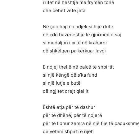
rritet në heshtje me frymën tonë
dhe bëhet vetë jeta
Në çdo hap na ndjek si hije drite
në çdo buzëqeshje lë gjurmën e saj
si medaljon i artë në kraharor
që shkëlqen pa kërkuar lavdi
E ndjej thellë në palcë të shpirtit
si një këngë që s’ka fund
si një lutje e butë
që ngjitet drejt qiellit
Është etja për të dashur
për të dhënë, për të ndjerë
për të lidhur zemra në një fije të padukshm
që vetëm shpirti e njeh