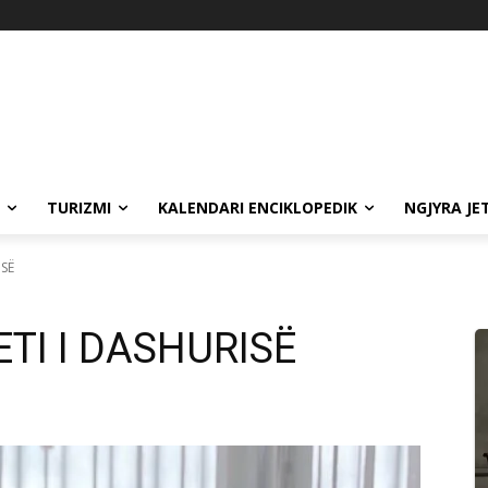
TURIZMI
KALENDARI ENCIKLOPEDIK
NGJYRA JE
ISË
ETI I DASHURISË