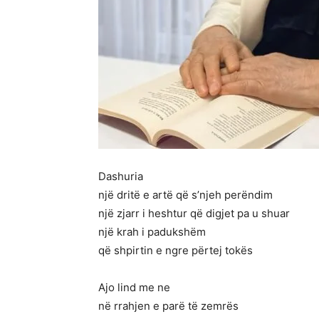
Dashuria
një dritë e artë që s’njeh perëndim
një zjarr i heshtur që digjet pa u shuar
një krah i padukshëm
që shpirtin e ngre përtej tokës
Ajo lind me ne
në rrahjen e parë të zemrës