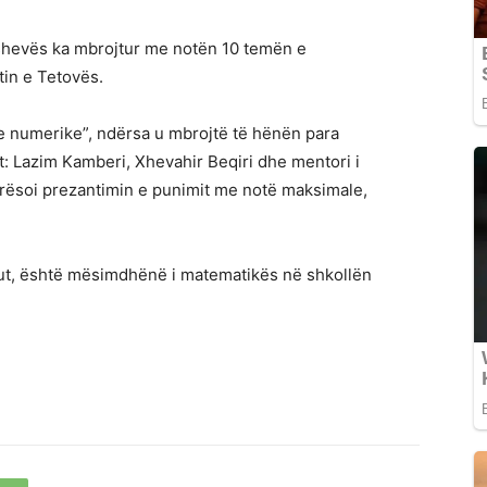
eshevës ka mbrojtur me notën 10 temën e
tin e Tetovës.
eve numerike”, ndërsa u mbrojtë të hënën para
 Lazim Kamberi, Xhevahir Beqiri dhe mentori i
lerësoi prezantimin e punimit me notë maksimale,
hiut, është mësimdhënë i matematikës në shkollën