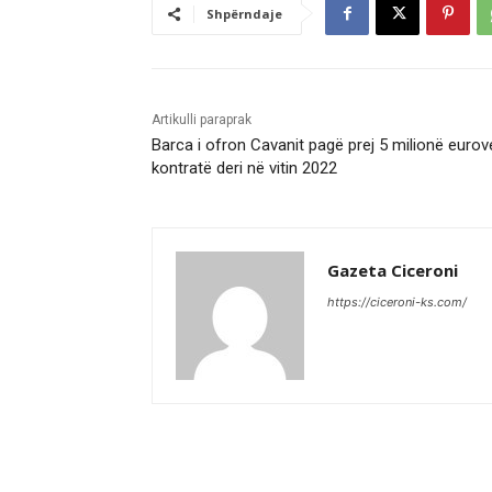
Shpërndaje
Artikulli paraprak
Barca i ofron Cavanit pagë prej 5 milionë eurov
kontratë deri në vitin 2022
Gazeta Ciceroni
https://ciceroni-ks.com/