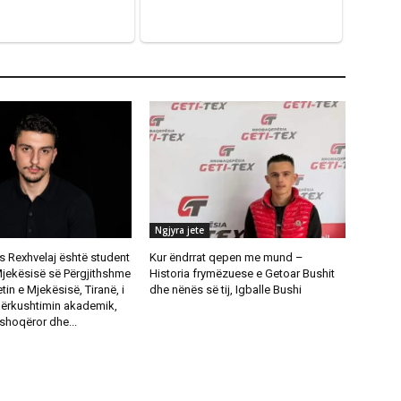
Ngjyra jete
s Rexhvelaj është student
Kur ëndrrat qepen me mund –
Mjekësisë së Përgjithshme
Historia frymëzuese e Getoar Bushit
tin e Mjekësisë, Tiranë, i
dhe nënës së tij, Igballe Bushi
përkushtimin akademik,
shoqëror dhe...