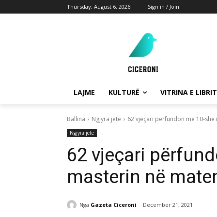
Thursday, August 6, 2026
Sign in / Join
LAJME
KULTURË
VITRINA E LIBRIT
Ballina
Ngjyra jete
62 vjeçari përfundon me 10-she
Ngjyra jete
62 vjeçari përfun
masterin në mate
Nga
Gazeta Ciceroni
December 21, 2021