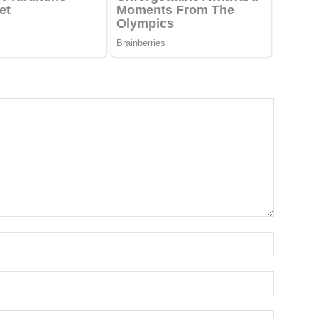
Emri*
Email:*
Webfaqja