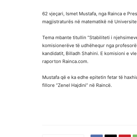
62 vjeçari, Ismet Mustafa, nga Rainca e Pr
magjistraturës në matematikë në Universite
Tema mbante titullin “Stabiliteti i njehsim
komisionerëve të udhëhequr nga profesorët:
kandidatit, Billadh Shahini. E komisioni e v
raporton Rainca.com.
Mustafa që e ka edhe epitetin fetar të hax
fillore “Zenel Hajdini” në Raincë.