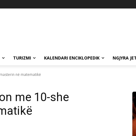
TURIZMI
KALENDARI ENCIKLOPEDIK
NGJYRA JE
 masterin në matematikë
don me 10-she
matikë