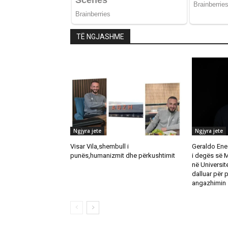
TË NGJASHME
Ngjyra jete
Ngjyra jete
Visar Vila,shembull i
Geraldo Ene
punës,humanizmit dhe përkushtimit
i degës së 
në Universite
dalluar për 
angazhimin 