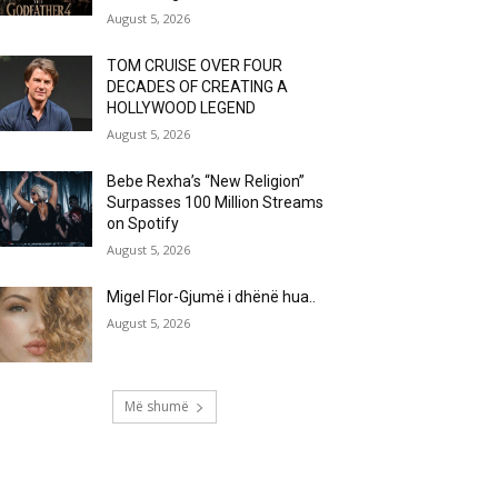
August 5, 2026
TOM CRUISE OVER FOUR
DECADES OF CREATING A
HOLLYWOOD LEGEND
August 5, 2026
Bebe Rexha’s “New Religion”
Surpasses 100 Million Streams
on Spotify
August 5, 2026
Migel Flor-Gjumë i dhënë hua..
August 5, 2026
Më shumë