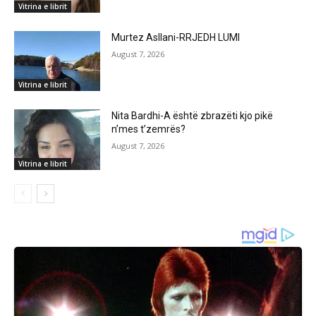
Vitrina e librit
Murtez Asllani-RRJEDH LUMI
August 7, 2026
Vitrina e librit
Nita Bardhi-A është zbrazëti kjo pikë
n’mes t’zemrës?
August 7, 2026
Vitrina e librit