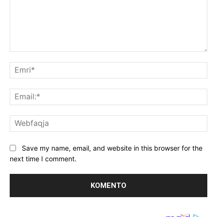
Koment:
Emr
Ema
We
Save my name, email, and website in this browser for the
next time I comment.