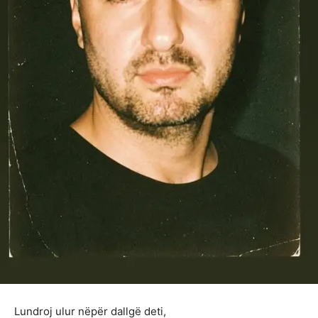
Lundroj ulur nëpër dallgë deti,