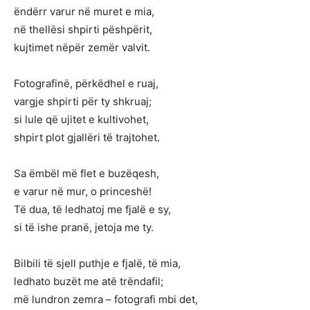
ëndërr varur në muret e mia,
në thellësi shpirti pëshpërit,
kujtimet nëpër zemër valvit.
Fotografinë, përkëdhel e ruaj,
vargje shpirti për ty shkruaj;
si lule që ujitet e kultivohet,
shpirt plot gjallëri të trajtohet.
Sa ëmbël më flet e buzëqesh,
e varur në mur, o princeshë!
Të dua, të ledhatoj me fjalë e sy,
si të ishe pranë, jetoja me ty.
Bilbili të sjell puthje e fjalë, të mia,
ledhato buzët me atë trëndafil;
më lundron zemra – fotografi mbi det,