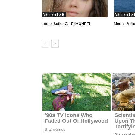
Vitrina e librit
Vitrina e libri
Jorida Satka-GJITHMONË TI
Murtez Asll