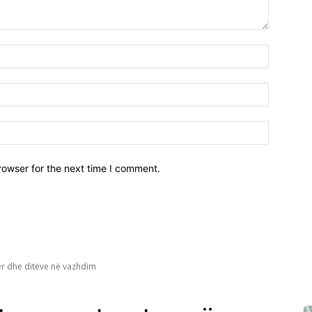
Emri*
Email:*
Webfaqja
rowser for the next time I comment.