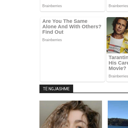
TË NGJASHME