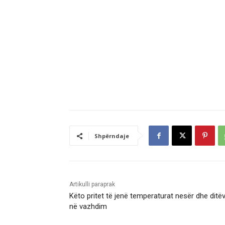
Shpërndaje
Artikulli paraprak
Këto pritet të jenë temperaturat nesër dhe ditë
në vazhdim