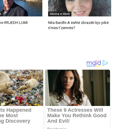
t
Vitrina e librit
ani-RRJEDH LUMI
Nita Bardhi-A është zbrazëti kjo pikë
n’mes t’zemrës?