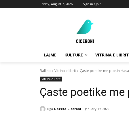
Friday, August 7, 2026
Sign in / Join
LAJME
KULTURË
VITRINA E LIBRIT
Ballina
Vitrina e librit
Çaste poetike me poetin Has
Vitrina e librit
Çaste poetike me
Nga
Gazeta Ciceroni
January 19, 2022