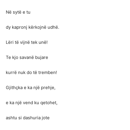
Në sytë e tu
dy kapronj kërkojnë udhë.
Lëri të vijnë tek unë!
Te kjo savanë bujare
kurrë nuk do të tremben!
Gjithçka e ka një prehje,
e ka një vend ku qetohet,
ashtu si dashuria jote