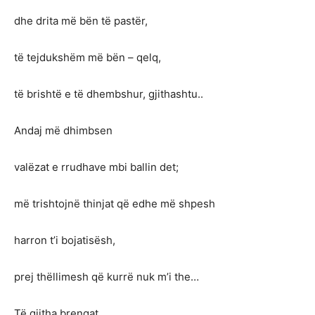
dhe drita më bën të pastër,
të tejdukshëm më bën – qelq,
të brishtë e të dhembshur, gjithashtu..
Andaj më dhimbsen
valëzat e rrudhave mbi ballin det;
më trishtojnë thinjat që edhe më shpesh
harron t’i bojatisësh,
prej thëllimesh që kurrë nuk m’i the…
Të gjitha brengat