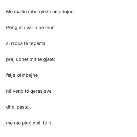
Me mallin mbi tryezë bisedojnë.
Pengjet i varin në mur
si rroba të tepërta
prej udhëtimit të gjatë;
falje këmbejnë
në vend të qerasjeve
dhe, pastaj,
me një plug mall të ri