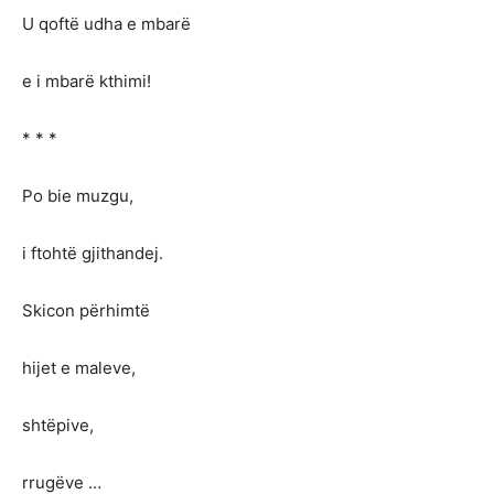
U qoftë udha e mbarë
e i mbarë kthimi!
* * *
Po bie muzgu,
i ftohtë gjithandej.
Skicon përhimtë
hijet e maleve,
shtëpive,
rrugëve …