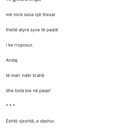
më mirë sesa një thesar
thellë atyre syve të paqtë
i ke rroposur.
Andaj
të marr ndër krahë
dhe bota bie në paqe!
* * *
Është vjeshtë, e dashur.