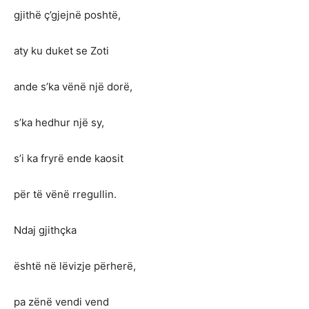
gjithë ç’gjejnë poshtë,
aty ku duket se Zoti
ande s’ka vënë një dorë,
s’ka hedhur një sy,
s’i ka fryrë ende kaosit
për të vënë rregullin.
Ndaj gjithçka
është në lëvizje përherë,
pa zënë vendi vend