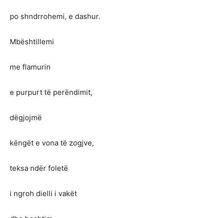
po shndrrohemi, e dashur.
Mbështillemi
me flamurin
e purpurt të perëndimit,
dëgjojmë
këngët e vona të zogjve,
teksa ndër foletë
i ngroh dielli i vakët