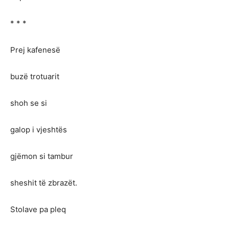
* * *
Prej kafenesë
buzë trotuarit
shoh se si
galop i vjeshtës
gjëmon si tambur
sheshit të zbrazët.
Stolave pa pleq