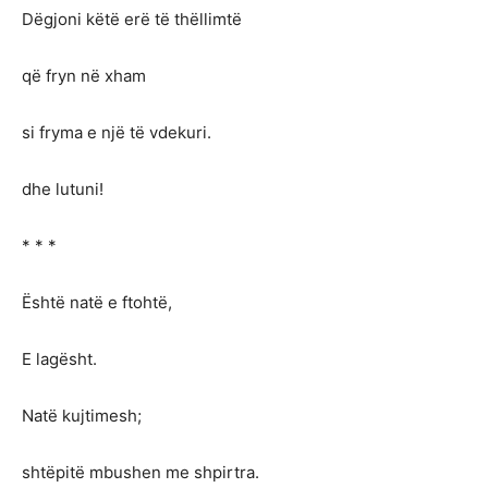
Dëgjoni këtë erë të thëllimtë
që fryn në xham
si fryma e një të vdekuri.
dhe lutuni!
* * *
Është natë e ftohtë,
E lagësht.
Natë kujtimesh;
shtëpitë mbushen me shpirtra.