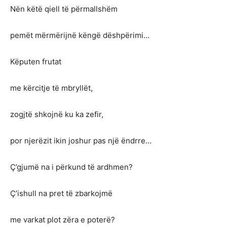
Nën këtë qiell të përmallshëm
pemët mërmërijnë këngë dëshpërimi…
Këputen frutat
me kërcitje të mbryllët,
zogjtë shkojnë ku ka zefir,
por njerëzit ikin joshur pas një ëndrre…
Ç’gjumë na i përkund të ardhmen?
Ç’ishull na pret të zbarkojmë
me varkat plot zëra e poterë?