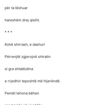
për ta lëshuar
hareshëm drej qiellit.
* * *
Kohë shirrash, e dashur!
Përrenjtë zgjerojnë shtratin
si gra shtatëzëna
e rrjedhin teposhtë më hijerëndë.
Pemët lehona bëhen