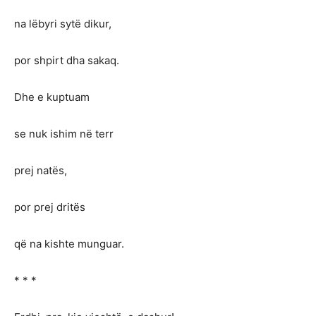
na lëbyri sytë dikur,
por shpirt dha sakaq.
Dhe e kuptuam
se nuk ishim në terr
prej natës,
por prej dritës
që na kishte munguar.
* * *