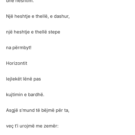
dhe heshtim.
Një heshtje e thellë, e dashur,
një heshtje e thellë stepe
na përmbyt!
Horizontit
lejlekët lënë pas
kujtimin e bardhë.
Asgjë s’mund të bëjmë për ta,
veç t’i urojmë me zemër: