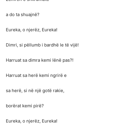
a do ta shuajnë?
Eureka, o njerëz, Eureka!
Dimri, si pëllumb i bardhë le të vijë!
Harruat sa dimra kemi lënë pas?!
Harruat sa herë kemi ngrirë e
sa herë, si në një gotë rakie,
borërat kemi pirë?
Eureka, o njerëz, Eureka!