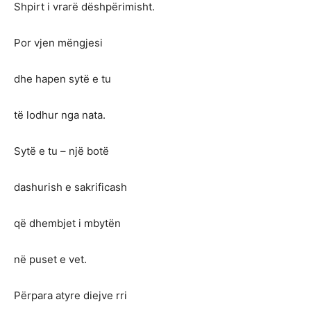
Shpirt i vrarë dëshpërimisht.
Por vjen mëngjesi
dhe hapen sytë e tu
të lodhur nga nata.
Sytë e tu – një botë
dashurish e sakrificash
që dhembjet i mbytën
në puset e vet.
Përpara atyre diejve rri