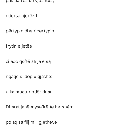
pas barrës së vjeshtës,
ndërsa njerëzit
përtypin dhe ripërtypin
frytin e jetës
cilado qoftë shija e saj
ngaqë si dopio gjashtë
u ka mbetur ndër duar.
Dimrat janë mysafirë të hershëm
po aq sa flijimi i gjetheve