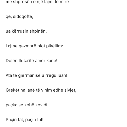
me shpresën e një lajmi të mirë
që, sidoqoftë,
ua kërrusin shpinën.
Lajme gazmorë plot pikëllim:
Dolën llotaritë amerikane!
Ata të gjermanisë u rregulluan!
Grekët na lanë të vinim edhe sivjet,
paçka se kohë kovidi.
Paçin fat, paçin fat!