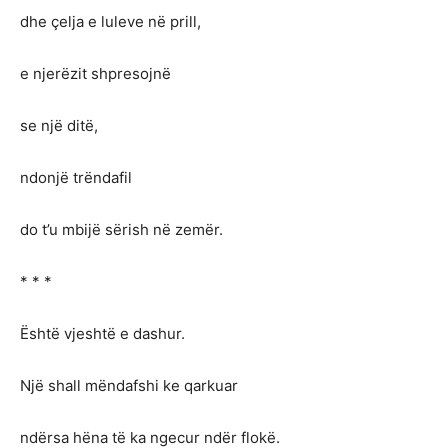
dhe çelja e luleve në prill,
e njerëzit shpresojnë
se një ditë,
ndonjë trëndafil
do t’u mbijë sërish në zemër.
* * *
Është vjeshtë e dashur.
Një shall mëndafshi ke qarkuar
ndërsa hëna të ka ngecur ndër flokë.