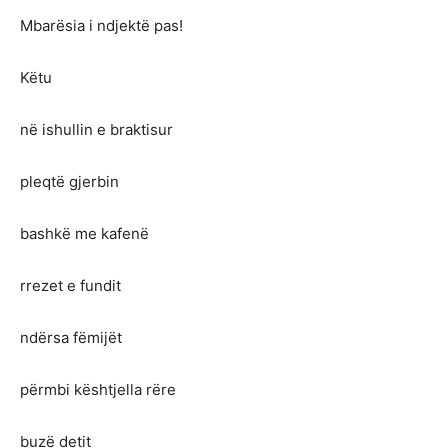
Mbarësia i ndjektë pas!
Këtu
në ishullin e braktisur
pleqtë gjerbin
bashkë me kafenë
rrezet e fundit
ndërsa fëmijët
përmbi kështjella rëre
buzë detit