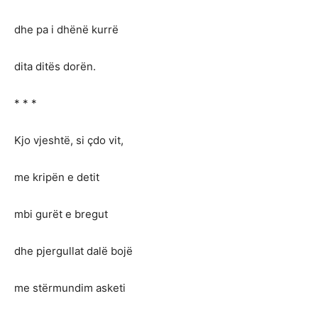
dhe pa i dhënë kurrë
dita ditës dorën.
* * *
Kjo vjeshtë, si çdo vit,
me kripën e detit
mbi gurët e bregut
dhe pjergullat dalë bojë
me stërmundim asketi