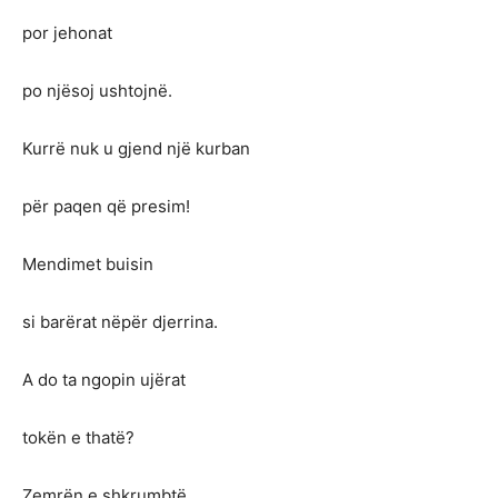
por jehonat
po njësoj ushtojnë.
Kurrë nuk u gjend një kurban
për paqen që presim!
Mendimet buisin
si barërat nëpër djerrina.
A do ta ngopin ujërat
tokën e thatë?
Zemrën e shkrumbtë