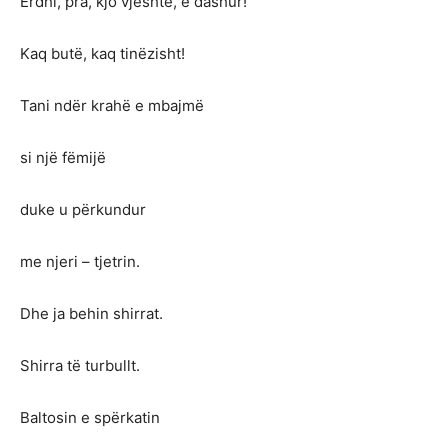
Erdhi, pra, kjo vjeshtë, e dashur!
Kaq butë, kaq tinëzisht!
Tani ndër krahë e mbajmë
si një fëmijë
duke u përkundur
me njeri – tjetrin.
Dhe ja behin shirrat.
Shirra të turbullt.
Baltosin e spërkatin