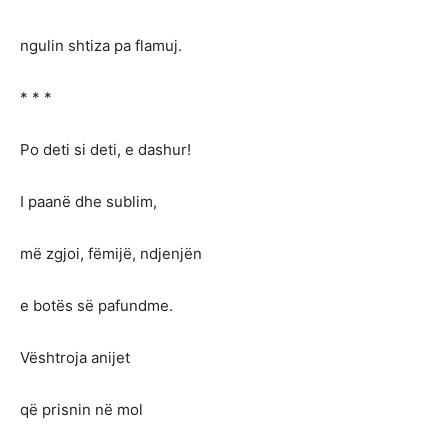
ngulin shtiza pa flamuj.
* * *
Po deti si deti, e dashur!
I paanë dhe sublim,
më zgjoi, fëmijë, ndjenjën
e botës së pafundme.
Vështroja anijet
që prisnin në mol