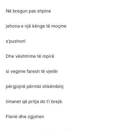
Në bregun pas shpine
jehona e një kënge të moçme
s’pushon!
Dhe vështrime të mpirë
si vegime faresh të vjetër
përgjojnë përmbi shkëmbinj
limanet që pritja do t’i brejë.
Flenë dhe zgjohen