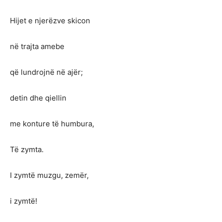
Hijet e njerëzve skicon
në trajta amebe
që lundrojnë në ajër;
detin dhe qiellin
me konture të humbura,
Të zymta.
I zymtë muzgu, zemër,
i zymtë!