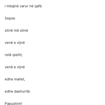
i mbajnë varur në qafë.
Sepse
stinë më stinë
venë e vijnë
retë qiellit;
venë e vijnë
edhe mallet,
edhe dashuritë.
Papushim!