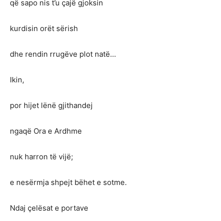
që sapo nis t’u çajë gjoksin
kurdisin orët sërish
dhe rendin rrugëve plot natë…
Ikin,
por hijet lënë gjithandej
ngaqë Ora e Ardhme
nuk harron të vijë;
e nesërmja shpejt bëhet e sotme.
Ndaj çelësat e portave