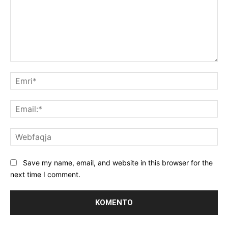
Koment:
Emr
Ema
We
Save my name, email, and website in this browser for the
next time I comment.