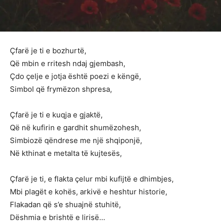
Çfarë je ti e bozhurtë,
Që mbin e rritesh ndaj gjembash,
Çdo çelje e jotja është poezi e këngë,
Simbol që frymëzon shpresa,
Çfarë je ti e kuqja e gjaktë,
Që në kufirin e gardhit shumëzohesh,
Simbiozë qëndrese me një shqiponjë,
Në kthinat e metalta të kujtesës,
Çfarë je ti, e flakta çelur mbi kufijtë e dhimbjes,
Mbi plagët e kohës, arkivë e heshtur historie,
Flakadan që s’e shuajnë stuhitë,
Dëshmia e brishtë e lirisë…